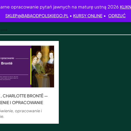
arne opracowanie pytań jawnych na maturę ustną 2026
KLIKN
•
•
SKLEP@BABAODPOLSKIEGO.PL
KURSY ONLINE
ODRZUĆ
rontë
”, CHARLOTTE BRONTË —
ENIE I OPRACOWANIE
wienie, opracowanie i
ie.