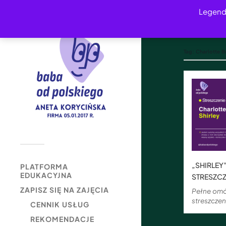
Legend
Tag:
Charlotte B
„SHIRLEY
PLATFORMA
EDUKACYJNA
STRESZCZ
ZAPISZ SIĘ NA ZAJĘCIA
Pełne omó
streszczen
CENNIK USŁUG
REKOMENDACJE