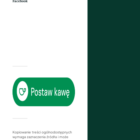
Facebook
Kopiowanie treści ogólnodostępnych
wymaga zaznaczenia źródła i może