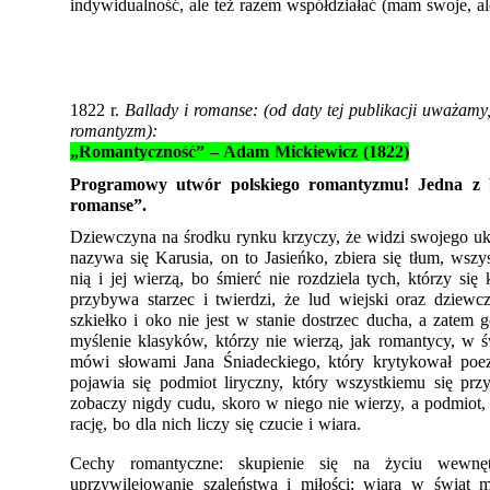
indywidualność, ale też razem współdziałać (mam swoje, ale
1822 r. 
Ballady i romanse: (od daty tej publikacji uważamy, 
romantyzm):
„Romantyczność” – Adam Mickiewicz (1822)
Programowy utwór polskiego romantyzmu! Jedna z ba
romanse”. 
Dziewczyna na środku rynku krzyczy, że widzi swojego uko
nazywa się Karusia, on to Jasieńko, zbiera się tłum, wszys
nią i jej wierzą, bo śmierć nie rozdziela tych, którzy się 
przybywa starzec i twierdzi, że lud wiejski oraz dziewc
szkiełko i oko nie jest w stanie dostrzec ducha, a zatem g
myślenie klasyków, którzy nie wierzą, jak romantycy, w ś
mówi słowami Jana Śniadeckiego, który krytykował poez
pojawia się podmiot liryczny, który wszystkiemu się przy
zobaczy nigdy cudu, skoro w niego nie wierzy, a podmiot, 
rację, bo dla nich liczy się czucie i wiara. 
Cechy romantyczne: skupienie się na życiu wewnęt
uprzywilejowanie szaleństwa i miłości; wiara w świat m