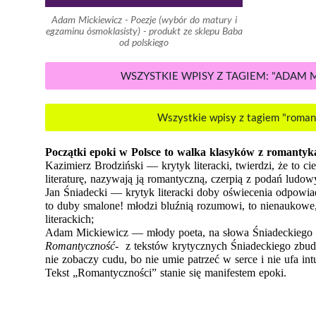
Adam Mickiewicz - Poezje (wybór do matury i
egzaminu ósmoklasisty) - produkt ze sklepu Baba
od polskiego
WSZYSTKIE WPISY Z TAGIEM: "ADAM 
Wszystkie wpisy z tagiem "roma
Początki epoki w Polsce to walka klasyków z romantyk
Kazimierz Brodziński — krytyk literacki, twierdzi, że to ci
literaturę, nazywają ją romantyczną, czerpią z podań ludo
Jan Śniadecki — krytyk literacki doby oświecenia odpowiad
to duby smalone! młodzi bluźnią rozumowi, to nienaukowe
literackich;
Romantyczność-  
z tekstów krytycznych Śniadeckiego zbudu
nie zobaczy cudu, bo nie umie patrzeć w serce i nie ufa intui
Tekst „Romantyczności” stanie się manifestem epoki. 