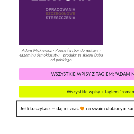
Adam Mickiewicz - Poezje (wybór do matury i
egzaminu ósmoklasisty) - produkt ze sklepu Baba
od polskiego
WSZYSTKIE WPISY Z TAGIEM: "ADAM 
Wszystkie wpisy z tagiem "roma
Jeśli to czytasz — daj mi znać
na swoim ulubionym kan