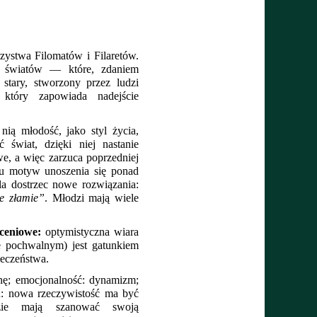
Jest skierowany do młodego pokolenia, przyjaciół z Towarzystwa Filomatów i Filaretów. 
h światów — które, zdaniem 
tary, stworzony przez ludzi 
który zapowiada nadejście 
nią młodość, jako styl życia, 
świat, dzięki niej nastanie 
, a więc zarzuca poprzedniej 
tu motyw unoszenia się ponad 
a dostrzec nowe rozwiązania: 
ie złamie”
. Młodzi mają wiele 
ceniowe:
 optymistyczna wiara 
e pochwalnym) jest gatunkiem 
eczeństwa.
ę; emocjonalność: dynamizm; 
: nowa rzeczywistość ma być 
zie mają szanować swoją 