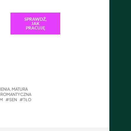
SPRAWDŹ,
JAK
PRACUJĘ
IENIA
MATURA
,
A ROMANTYCZNA
ZM
SEN
TŁO