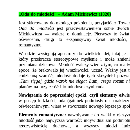
„Oda do młodości” – Adam Mickiewicz (1820)
Oda do młodości
 jest przeciwstawieniem sobie dwóc
Mickiewicza — walczą o dominację. Pierwszy to świat s
oświecenia, drugi to ekspansywny świat młodości, 
romantyzmu. 
W odzie występują apostrofy do wielkich idei, tutaj jest 
który przekracza stereotypowe myślenie i może zmienić 
przemiana dziejowa. Młodość walczy więc z tym, co martwe
epoce, że brakowało jej wrażliwości, uczuć. Ważny jest 
codzienną szarość, młodość dodaje tych skrzydeł i pozwal
„
Tam sięgaj, gdzie wzrok nie sięga; Łam, czego rozum n
planów na przyszłość i to młodość czyni cuda. 
Nawiązania do poprzedniej epoki, czyli elementy oświe
w postęp ludzkości; oda (gatunek podniosły o charakterz
oświeceniowym; wiara w stworzenie nowego lepszego społ
Elementy romantyczne:
 nawoływanie do walki o ojczyzn
młodość jako najwyższa wartość; indywidualizm podmiotu
rzeczywistością duchową, a wszyscy młodzi lud