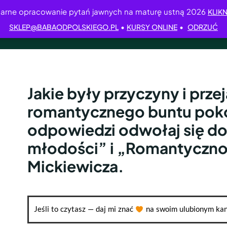
arne opracowanie pytań jawnych na maturę ustną 2026
KLIKN
•
•
SKLEP@BABAODPOLSKIEGO.PL
KURSY ONLINE
ODRZUĆ
Jakie były przyczyny i prze
romantycznego buntu po
odpowiedzi odwołaj się d
młodości” i „Romantyczn
Mickiewicza.
Jeśli to czytasz — daj mi znać
na swoim ulubionym kan