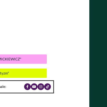
MICKIEWICZ"
ntyzm"
ale: