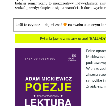
bohater romantyczny to nieszczęśliwy indywidualista; zwr
szukać prawdy; skupienie się na wartościach duchowych: cz
Jeśli to czytasz — daj mi znać
na swoim ulubionym kan
Pytania jawne z matury ustnej "BALLA
Pełne oprac
Mickiewicza
podstawowej
Wiersze zost
zinterpretow
symbolikę i 
Znajdziesz g