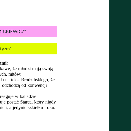
MICKIEWICZ"
ntyzm"
ami:
ekawe, że młodzi mają swoją 
wych, mitów;
a na tekst Brodzińskiego, że 
, odchodzą od konwencji 
Adam Mickiewicz — młody poeta, na słowa Śniadeckiego reaguje w balladzie 
je postać Starca, który nigdy 
cji, a jedynie szkiełku i oku. 