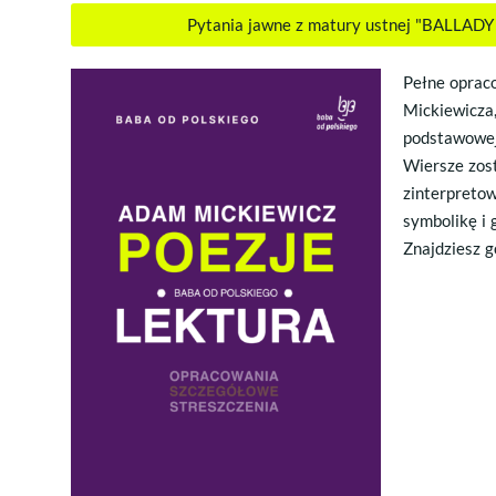
Pytania jawne z matury ustnej "BALLA
Pełne oprac
Mickiewicza
podstawowej
Wiersze zost
zinterpretow
symbolikę i 
Znajdziesz g