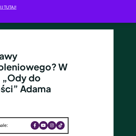
IJ TUTAJ!
jawy
koleniowego? W
o „Ody do
ości” Adama
ale: