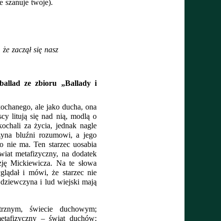
 szanuje twoje). 
że zaczął się nasz 
llad ze zbioru „Ballady i 
chanego, ale jako ducha, ona 
cy litują się nad nią, modlą o 
kochali za życia, jednak nagle 
zyna bluźni rozumowi, a jego 
o nie ma. Ten starzec uosabia 
wiat metafizyczny, na dodatek 
ję Mickiewicza. Na te słowa 
glądał i mówi, że starzec nie 
dziewczyna i lud wiejski mają 
rznym, świecie duchowym; 
etafizyczny – świat duchów; 