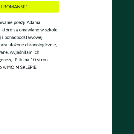
DY I ROMANSE"
owanie poezji Adama
, które są omawiane w szkole
 i ponadpodstawowej.
ały ułożone chronologicznie,
ane, wyjaśniłam ich
genezę. Plik ma 10 stron.
o w
MOIM SKLEPIE
.