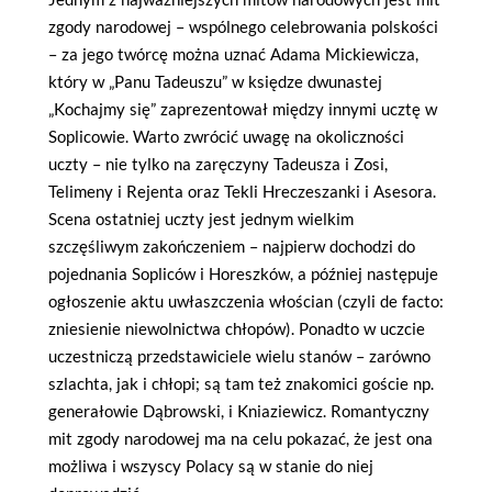
zgody narodowej – wspólnego celebrowania polskości
– za jego twórcę można uznać Adama Mickiewicza,
który w „Panu Tadeuszu” w księdze dwunastej
„Kochajmy się” zaprezentował między innymi ucztę w
Soplicowie. Warto zwrócić uwagę na okoliczności
uczty – nie tylko na zaręczyny Tadeusza i Zosi,
Telimeny i Rejenta oraz Tekli Hreczeszanki i Asesora.
Scena ostatniej uczty jest jednym wielkim
szczęśliwym zakończeniem – najpierw dochodzi do
pojednania Sopliców i Horeszków, a później następuje
ogłoszenie aktu uwłaszczenia włościan (czyli de facto:
zniesienie niewolnictwa chłopów). Ponadto w uczcie
uczestniczą przedstawiciele wielu stanów – zarówno
szlachta, jak i chłopi; są tam też znakomici goście np.
generałowie Dąbrowski, i Kniaziewicz. Romantyczny
mit zgody narodowej ma na celu pokazać, że jest ona
możliwa i wszyscy Polacy są w stanie do niej