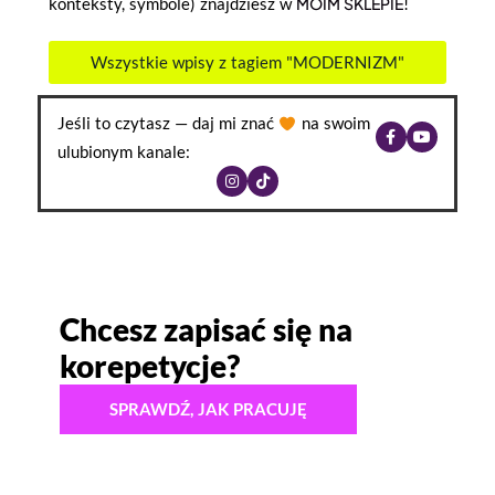
konteksty, symbole) znajdziesz w
MOIM SKLEPIE
!
Wszystkie wpisy z tagiem "MODERNIZM"
Jeśli to czytasz — daj mi znać
na swoim
ulubionym kanale:
Chcesz zapisać się na
korepetycje?
SPRAWDŹ, JAK PRACUJĘ