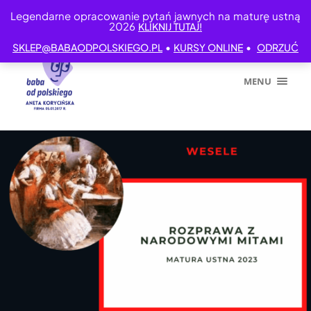
Legendarne opracowanie pytań jawnych na maturę ustną
2026
KLIKNIJ TUTAJ!
•
•
SKLEP@BABAODPOLSKIEGO.PL
KURSY ONLINE
ODRZUĆ
MENU