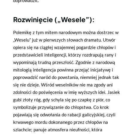
doprowadzić.
Rozwinięcie („Wesele”):
Polemikę z tym mitem narodowym można dostrzec w
„Weselu” już w pierwszych słowach dramatu. Utwór
opiera się na ciągłej wzajemnej pogardzie chłopów i
przedstawicieli inteligencji, którzy rozdrapują rany i
wypominają trudną przeszłość. Zgodnie z narodową
mitologią inteligencja powinna przejąć inicjatywę i
poprowadzić naród do powstania, niemniej jednak tak
się nie dzieje. Wśród weselników nie ma zgody ani
zdolności do poświęcenia w imię wyższych idei. Jasiek
gubi złoty róg, gdy schyla się po czapkę z piór, co
symbolizuje przywiązanie do chłopstwa. Co krok
pojawiają się odwołania do rabacji galicyjskiej, czyli
krwawego mordu dokonanego przez chłopów na
szlachcie; panuje atmosfera nieufności, która