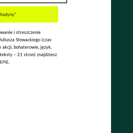
lladyny"
wanie i streszczenie
Juliusza Słowackiego (czas
e akcji, bohaterowie, język,
eksty – 21 stron) znajdziesz
EPIE.