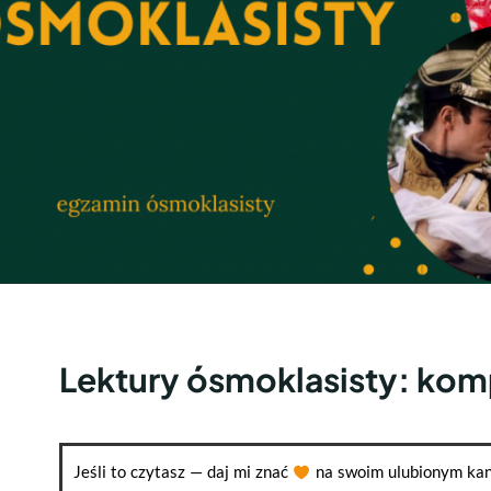
Lektury ósmoklasisty: komp
Jeśli to czytasz — daj mi znać
na swoim ulubionym kan