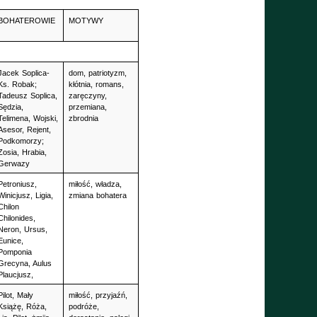
BOHATEROWIE
MOTYWY
Jacek Soplica-
dom, patriotyzm, 
Ks. Robak; 
kłótnia, romans, 
Tadeusz Soplica, 
zaręczyny, 
Sędzia, 
przemiana, 
Telimena, Wojski, 
zbrodnia
Asesor, Rejent, 
Podkomorzy; 
Zosia, Hrabia, 
Gerwazy
Petroniusz, 
miłość, władza, 
Winicjusz, Ligia, 
zmiana bohatera
Chilon 
Chilonides, 
Neron, Ursus, 
Eunice, 
Pomponia 
Grecyna, Aulus 
Plaucjusz, 
Pilot, Mały 
miłość, przyjaźń, 
Książę, Róża, 
podróże, 