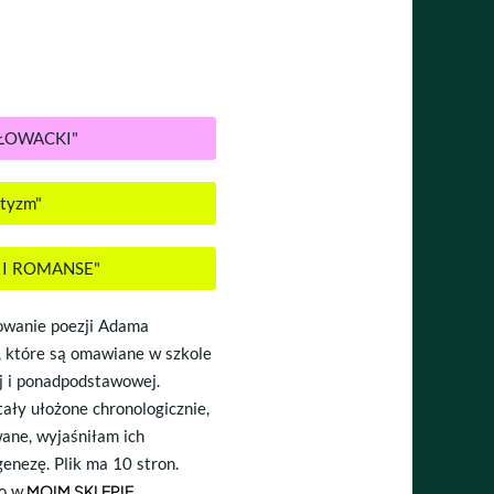
 SŁOWACKI"
ntyzm"
DY I ROMANSE"
owanie poezji Adama
, które są omawiane w szkole
 i ponadpodstawowej.
ały ułożone chronologicznie,
ane, wyjaśniłam ich
genezę. Plik ma 10 stron.
o w
MOIM SKLEPIE
.