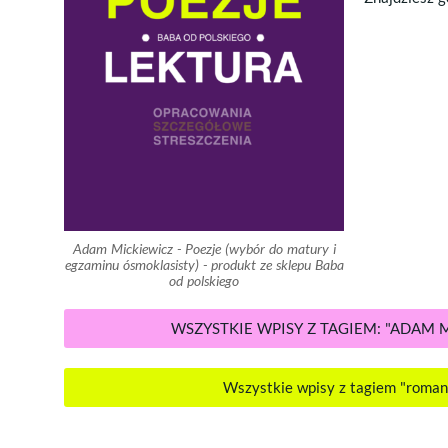
Adam Mickiewicz - Poezje (wybór do matury i
egzaminu ósmoklasisty) - produkt ze sklepu Baba
od polskiego
WSZYSTKIE WPISY Z TAGIEM: "ADAM 
Wszystkie wpisy z tagiem "roma