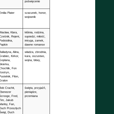
poświęcenie
Emilia Plater
szacunek, honor, 
wojownik
Wacław, Klara, 
kłótnia, rodzina, 
Cześnik, Rejent, 
sąsiedzi, miłość, 
Podstolina, 
intryga, zamek, 
Papkin
dawne romanse
Balladyna, Alina, 
władza, zbrodnia, 
Grabiec, Kirkor, 
kara, oszustwo, 
Goplana, 
wojna, bitwy, 
Skierka, 
Chochlik, Fon 
Kostryn, 
Pustelnik, Filon, 
Gralon
Bob Crachit, 
święta, przyjaźń, 
Ebenezer 
pieniądze, 
Scrooge, Fred, 
przemiana
Tim, Jakub 
Marley, Fan, 
Duch Przeszłych 
Świąt, Duch 