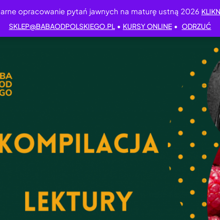
arne opracowanie pytań jawnych na maturę ustną 2026
KLIKN
•
•
SKLEP@BABAODPOLSKIEGO.PL
KURSY ONLINE
ODRZUĆ