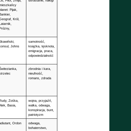
Lis, Pilot, żmija,
dorastanie, nałogi
mieszkańcy 
planet: Pijak, 
Bankier, 
Geograf, Król, 
Latarnik, 
Próżny, 
Skawiński, 
samotność, 
konsul, Johns
książka, tęsknota, 
emigracja, praca, 
odpowiedzialność
Świtezianka, 
zbrodnia i kara, 
strzelec
nieufność, 
romans, zdrada
Rudy, Zośka, 
wojna, przyjaźń, 
Alek, Basia, 
walka, odwaga, 
konspiracja, bunt, 
patriotyzm
adiutant, Ordon
odwaga, 
bohaterstwo, 