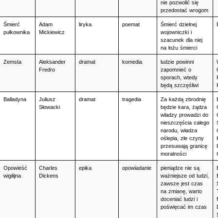
nie pozwolić się 
przedostać wrogom
Śmierć 
Adam 
liryka
poemat
Śmierć dzielnej 
pułkownika
Mickiewicz
wojowniczki i 
szacunek dla niej 
na łożu śmierci
Zemsta
Aleksander 
dramat
komedia
ludzie powinni 
Fredro
zapomnieć o 
sporach, wtedy 
będą szczęśliwi
Balladyna
Juliusz 
dramat
tragedia
Za każdą zbrodnię 
Słowacki
będzie kara, żądza 
władzy prowadzi do 
nieszczęścia całego 
narodu, władza 
oślepia, złe czyny 
przesuwają granicę 
moralności
Opowieść 
Charles 
epika
opowiadanie
pieniądze nie są 
wigilijna
Dickens
ważniejsze od ludzi, 
zawsze jest czas 
na zmianę, warto 
doceniać ludzi i 
poświęcać im czas