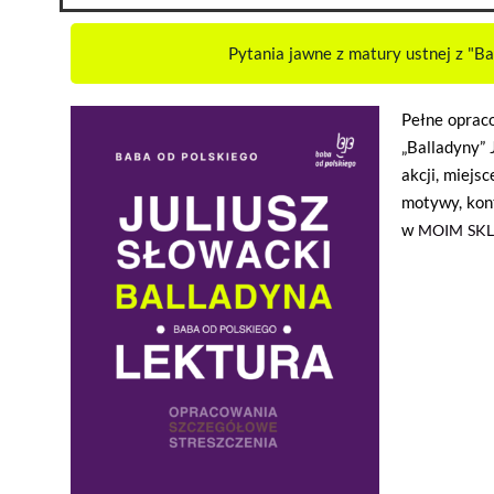
Pytania jawne z matury ustnej z "Ba
Pełne opraco
„Balladyny” 
akcji, miejsc
motywy, kont
w
MOIM SKL