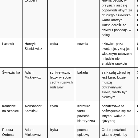
Exupery
jedyna osoba; w 
przyjaźni jest się 
odpowiedzialnym za 
drugiego człowieka; 
warto marzyć; 
ludzie dorośli są 
dziwni i popadają w 
nałogi
Latarnik
Henryk 
epika
nowela
człowiek poza 
Sienkiewicz
swoją ojczyzną jest 
wiecznym tułaczem 
i nigdzie nie 
znajdzie spokoju
Świtezianka
Adam 
synkretyczny: 
ballada
za każdą zbrodnię 
Mickiewicz
łączy w sobie 
jest kara, ludzie 
cechy różnych 
muszą 
rodzajów
dotrzymywać 
słowa, warto być 
nieufnym
Kamienie 
Aleksander 
epika
literatura 
bohaterstwo to 
na szaniec
Kamiński
faktu, 
poświęcenie się dla 
powieść 
innych, walka o 
historyczna
ojczyznę
Reduta 
Adam 
liryka
poemat 
Ordon poświecił 
Ordona
Mickiewicz
opisowy
własne życie, by 