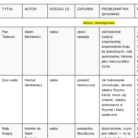
TYTUŁ
AUTOR
RODZAJ (3)
GATUNEK
PROBLEMATYKA 
(przesłanie)
lektury obowiązkowe
Pan 
Adam 
epika
epos/ 
odchodzenie 
Tadeusz
Mickiewicz
epopeja
tradycji 
szlacheckiej, 
wspomnienia kraju 
lat dziecinnych, rola 
autorytetów, historia 
jako nauczycielka 
życia
Quo vadis
Henryk 
epika
powieść 
złe traktowanie 
Sienkiewicz
historyczna
chrześcijan, okrutny 
władca Rzymu, 
każdy może się 
zmienić, władza 
autorytarna w 
Rzymie i klasy 
społeczne
Mały 
Antoine de 
epika
powiastka 
dostrzeżenie, czym 
Książę
Saint-
filozoficzna
jest miłość — to ta 