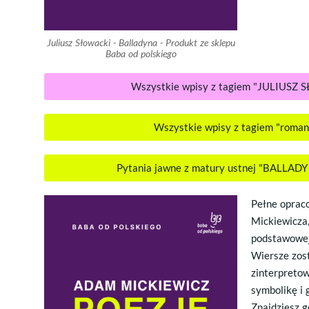
Juliusz Słowacki - Balladyna - Produkt ze sklepu
Baba od polskiego
Wszystkie wpisy z tagiem "JULIUSZ
Wszystkie wpisy z tagiem "roma
Pytania jawne z matury ustnej "BALLA
Pełne oprac
Mickiewicza
podstawowej
Wiersze zost
zinterpretow
symbolikę i 
Znajdziesz g