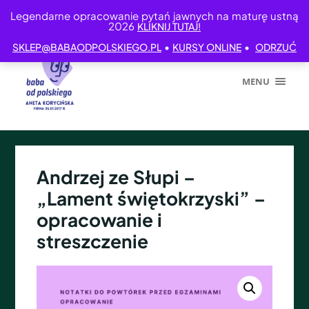
Legendarne opracowanie pytań jawnych na maturę ustną
2026
KLIKNIJ TUTAJ!
•
•
SKLEP@BABAODPOLSKIEGO.PL
KURSY ONLINE
ODRZUĆ
MENU
Andrzej ze Słupi –
„Lament świętokrzyski” –
opracowanie i
streszczenie