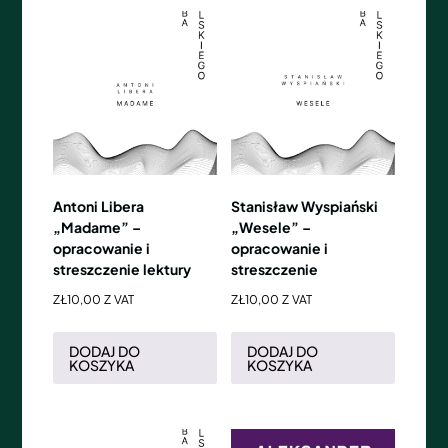
Antoni Libera
Stanisław Wyspiański
„Madame” –
„Wesele” –
opracowanie i
opracowanie i
streszczenie lektury
streszczenie
ZŁ
10,00
Z VAT
ZŁ
10,00
Z VAT
DODAJ DO
DODAJ DO
KOSZYKA
KOSZYKA