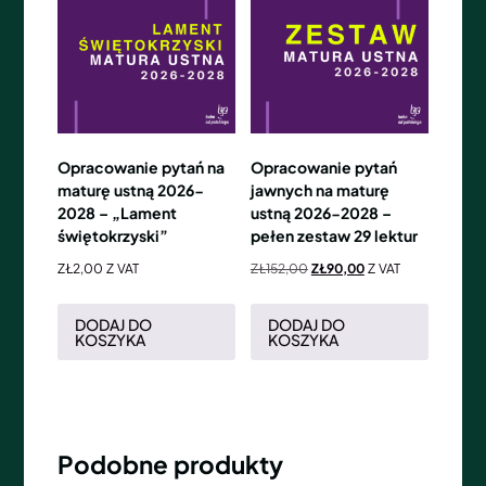
Opracowanie pytań na
Opracowanie pytań
maturę ustną 2026-
jawnych na maturę
2028 – „Lament
ustną 2026-2028 –
świętokrzyski”
pełen zestaw 29 lektur
ZŁ
2,00
Z VAT
ZŁ
152,00
ZŁ
90,00
Z VAT
DODAJ DO
DODAJ DO
KOSZYKA
KOSZYKA
Podobne produkty