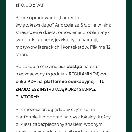
zł
10,00
z VAT
Pełne opracowanie „
Lamentu
świętokrzyski
ego
”
Andrzeja ze Słupi
, a w nim:
streszczenie dzieła, omówienie problematyki,
symboliki, genezy, języka, typu narracji,
motywów literackich i kontekstów. Plik ma 12
stron.
Po zakupie otrzymujesz
dostęp
na czas
nieoznaczony (zgodnie z
)
do
REGULAMINEM
pliku PDF na platformie edukacyjnej
–
TU
ZNAJDZIESZ INSTRUKCJĘ KORZYSTANIA Z
.
PLATFORMY
Plik możesz przeglądać w czytniku na
platformie lub pobrać na dysk lokalny. Każdy
plik jest zabezpieczony znakiem wodnym
zawierającym adres e-mail podany podczas