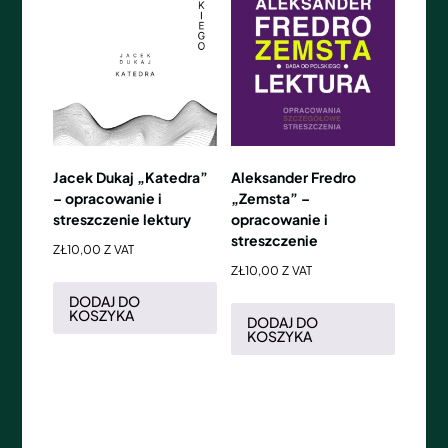
Jacek Dukaj „Katedra”
Aleksander Fredro
– opracowanie i
„Zemsta” –
streszczenie lektury
opracowanie i
streszczenie
ZŁ
10,00
Z VAT
ZŁ
10,00
Z VAT
DODAJ DO
KOSZYKA
DODAJ DO
KOSZYKA