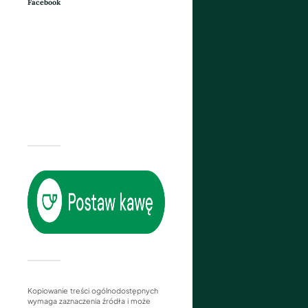
Facebook
Kopiowanie treści ogólnodostępnych
wymaga zaznaczenia źródła i może