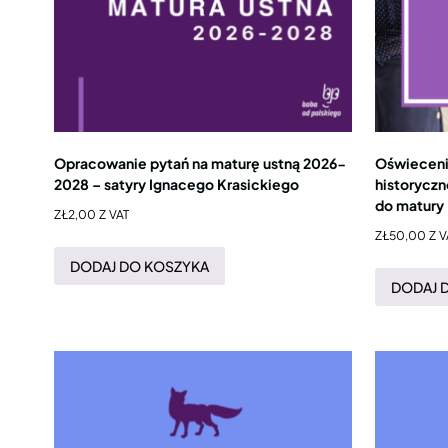
Opracowanie pytań na maturę ustną 2026-
Oświecenie
2028 – satyry Ignacego Krasickiego
historyczn
do matury
ZŁ
2,00
Z VAT
ZŁ
50,00
Z V
DODAJ DO KOSZYKA
DODAJ 