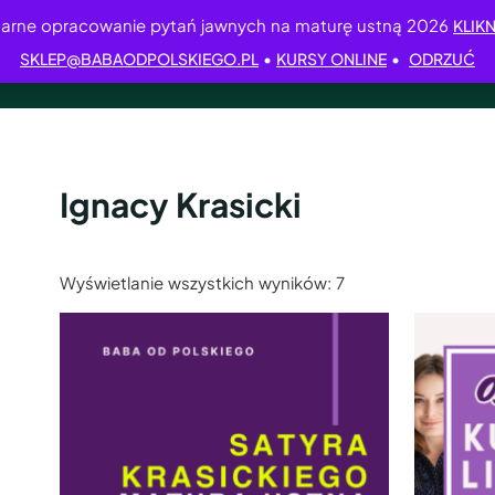
arne opracowanie pytań jawnych na maturę ustną 2026
KLIKN
•
•
SKLEP@BABAODPOLSKIEGO.PL
KURSY ONLINE
ODRZUĆ
Ignacy Krasicki
Wyświetlanie wszystkich wyników: 7