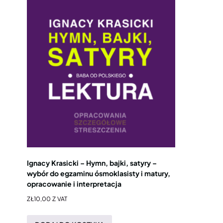
Ignacy Krasicki – Hymn, bajki, satyry –
wybór do egzaminu ósmoklasisty i matury,
opracowanie i interpretacja
ZŁ
10,00
Z VAT