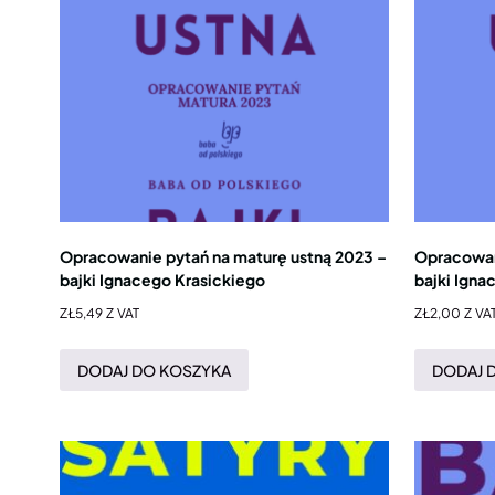
Opracowanie pytań na maturę ustną 2023 –
Opracowan
bajki Ignacego Krasickiego
bajki Igna
ZŁ
5,49
Z VAT
ZŁ
2,00
Z VA
DODAJ DO KOSZYKA
DODAJ 