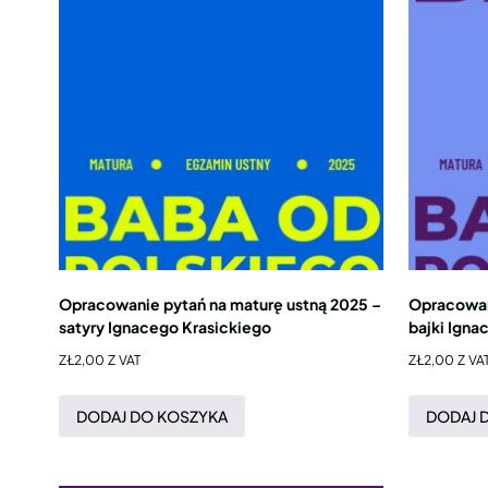
Opracowanie pytań na maturę ustną 2025 –
Opracowan
satyry Ignacego Krasickiego
bajki Igna
ZŁ
2,00
Z VAT
ZŁ
2,00
Z VA
DODAJ DO KOSZYKA
DODAJ 