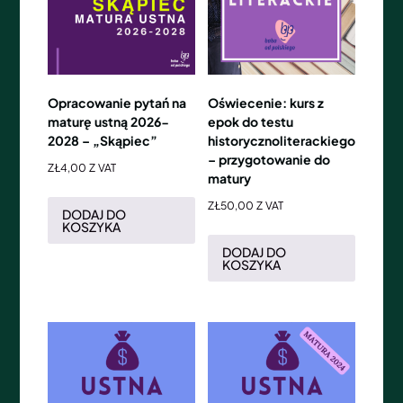
Opracowanie pytań na
Oświecenie: kurs z
maturę ustną 2026-
epok do testu
2028 – „Skąpiec”
historycznoliterackiego
– przygotowanie do
ZŁ
4,00
Z VAT
matury
ZŁ
50,00
Z VAT
DODAJ DO
KOSZYKA
DODAJ DO
KOSZYKA