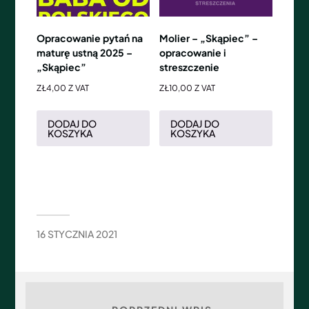
Opracowanie pytań na
Molier – „Skąpiec” –
maturę ustną 2025 –
opracowanie i
„Skąpiec”
streszczenie
ZŁ
4,00
Z VAT
ZŁ
10,00
Z VAT
DODAJ DO
DODAJ DO
KOSZYKA
KOSZYKA
16 STYCZNIA 2021