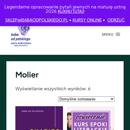
Legendarne opracowanie pytań jawnych na maturę ustną
2026
KLIKNIJ TUTAJ!
•
•
SKLEP@BABAODPOLSKIEGO.PL
KURSY ONLINE
ODRZUĆ
MENU
Molier
Wyświetlanie wszystkich wyników: 6