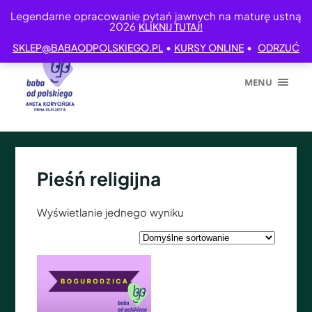
Legendarne opracowanie pytań jawnych na maturę ustną
2026
KLIKNIJ TUTAJ!
•
•
SKLEP@BABAODPOLSKIEGO.PL
KURSY ONLINE
ODRZUĆ
MENU
Pieśń religijna
Wyświetlanie jednego wyniku