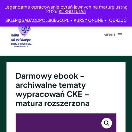
Legendarne opracowanie pytań jawnych na maturę ustną
2026
KLIKNIJ TUTAJ!
•
•
SKLEP@BABAODPOLSKIEGO.PL
KURSY ONLINE
ODRZUĆ
MENU
Darmowy ebook –
archiwalne tematy
wypracowań CKE –
matura rozszerzona