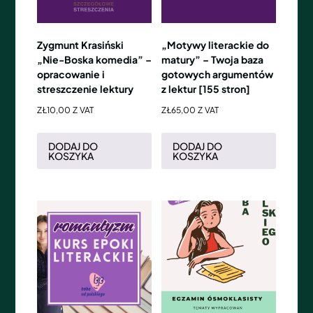
Zygmunt Krasiński
„Motywy literackie do
„Nie-Boska komedia” –
matury” – Twoja baza
opracowanie i
gotowych argumentów
streszczenie lektury
z lektur [155 stron]
ZŁ
10,00
Z VAT
ZŁ
65,00
Z VAT
DODAJ DO
DODAJ DO
KOSZYKA
KOSZYKA