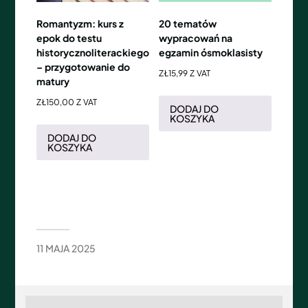
Romantyzm: kurs z
20 tematów
epok do testu
wypracowań na
historycznoliterackiego
egzamin ósmoklasisty
– przygotowanie do
ZŁ
15,99
Z VAT
matury
ZŁ
150,00
Z VAT
DODAJ DO
KOSZYKA
DODAJ DO
KOSZYKA
11 MAJA 2025