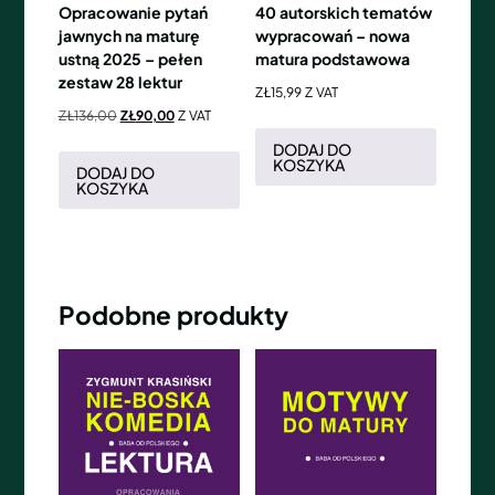
Opracowanie pytań
40 autorskich tematów
jawnych na maturę
wypracowań – nowa
ustną 2025 – pełen
matura podstawowa
zestaw 28 lektur
ZŁ
15,99
Z VAT
ZŁ
136,00
ZŁ
90,00
Z VAT
DODAJ DO
KOSZYKA
DODAJ DO
KOSZYKA
Podobne produkty