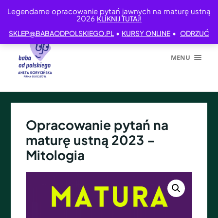
Legendarne opracowanie pytań jawnych na maturę ustną
2026
KLIKNIJ TUTAJ!
•
•
SKLEP@BABAODPOLSKIEGO.PL
KURSY ONLINE
ODRZUĆ
MENU
Opracowanie pytań na
maturę ustną 2023 –
Mitologia