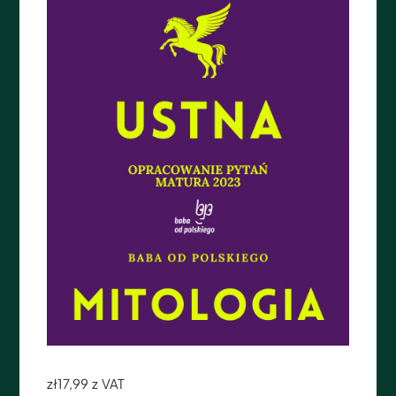
zł
17,99
z VAT