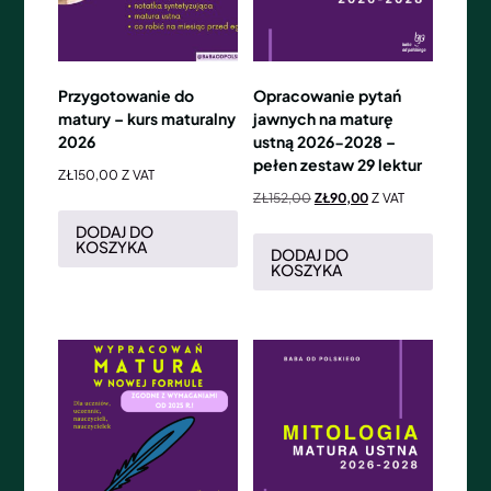
Przygotowanie do
Opracowanie pytań
matury – kurs maturalny
jawnych na maturę
2026
ustną 2026-2028 –
pełen zestaw 29 lektur
ZŁ
150,00
Z VAT
ZŁ
152,00
ZŁ
90,00
Z VAT
DODAJ DO
KOSZYKA
DODAJ DO
KOSZYKA