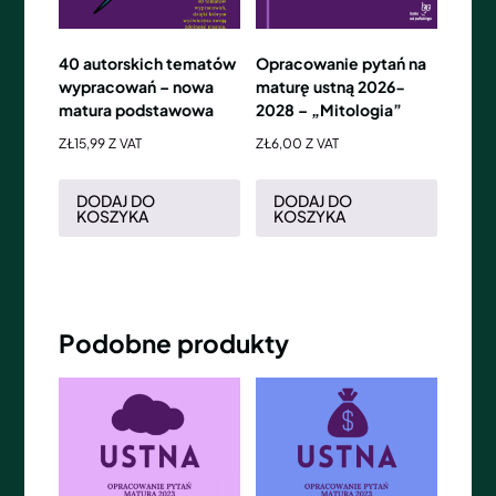
40 autorskich tematów
Opracowanie pytań na
wypracowań – nowa
maturę ustną 2026-
matura podstawowa
2028 – „Mitologia”
ZŁ
15,99
Z VAT
ZŁ
6,00
Z VAT
DODAJ DO
DODAJ DO
KOSZYKA
KOSZYKA
Podobne produkty