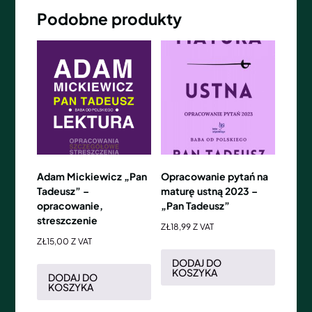
Podobne produkty
Adam Mickiewicz „Pan
Opracowanie pytań na
Tadeusz” –
maturę ustną 2023 –
opracowanie,
„Pan Tadeusz”
streszczenie
ZŁ
18,99
Z VAT
ZŁ
15,00
Z VAT
DODAJ DO
KOSZYKA
DODAJ DO
KOSZYKA