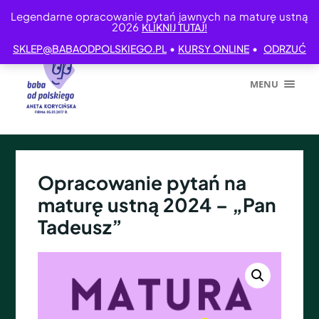
Legendarne opracowanie pytań jawnych na maturę ustną
2026
KLIKNIJ TUTAJ!
•
•
SKLEP@BABAODPOLSKIEGO.PL
KURSY ONLINE
ODRZUĆ
MENU
Opracowanie pytań na
maturę ustną 2024 – „Pan
Tadeusz”