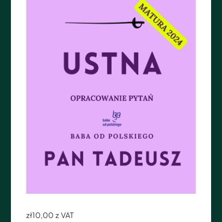
zł
10,00
z VAT