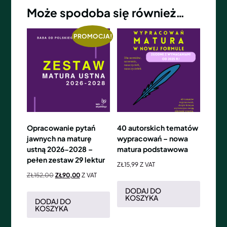
Może spodoba się również…
PROMOCJA!
Opracowanie pytań
40 autorskich tematów
jawnych na maturę
wypracowań – nowa
ustną 2026-2028 –
matura podstawowa
pełen zestaw 29 lektur
ZŁ
15,99
Z VAT
ZŁ
152,00
ZŁ
90,00
Z VAT
DODAJ DO
KOSZYKA
DODAJ DO
KOSZYKA