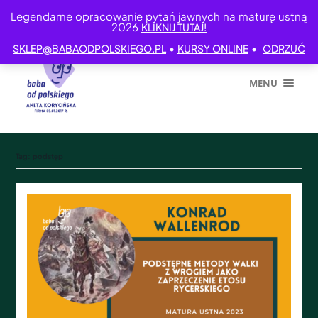
Legendarne opracowanie pytań jawnych na maturę ustną
2026
KLIKNIJ TUTAJ!
•
•
SKLEP@BABAODPOLSKIEGO.PL
KURSY ONLINE
ODRZUĆ
MENU
Tag:
podstęp