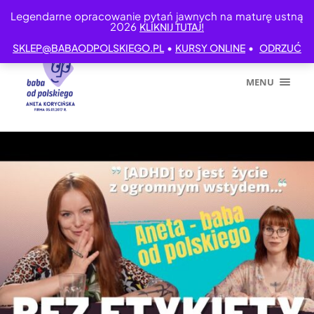
Legendarne opracowanie pytań jawnych na maturę ustną
2026
KLIKNIJ TUTAJ!
•
•
SKLEP@BABAODPOLSKIEGO.PL
KURSY ONLINE
ODRZUĆ
MENU