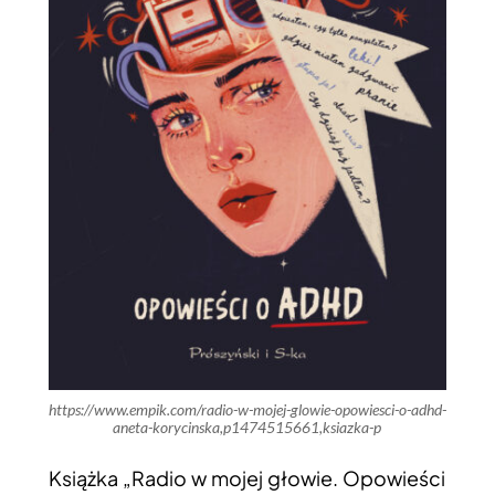
https://www.empik.com/radio-w-mojej-glowie-opowiesci-o-adhd-
aneta-korycinska,p1474515661,ksiazka-p
Książka „Radio w mojej głowie. Opowieści