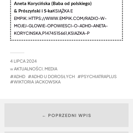
Aneta Korycińska (Baba od polskiego)
&
Prószyński i S-ka
KSIĄŻKA E
EMPIK: HTTPS://WWW.EMPIK.COM/RADIO-W-
MOJEJ-GLOWIE-OPOWIESCI-O-ADHD-ANETA-
KORYCINSKA,P1474515661,KSIAZKA-P
4 LIPCA 2024
AKTUALNOŚCI
MEDIA
w
,
ADHD
ADHD U DOROSŁYCH
PSYCHIATRAPLUS
WIKTORIA JACKOWSKA
← POPRZEDNI WPIS