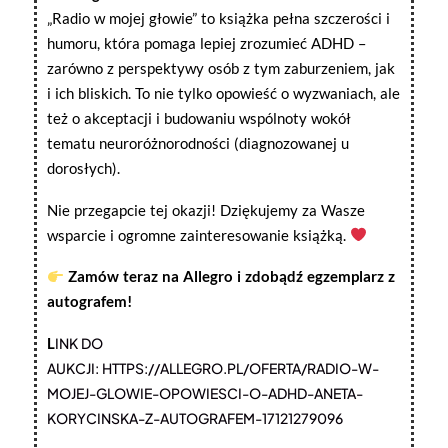
„Radio w mojej głowie” to książka pełna szczerości i
humoru, która pomaga lepiej zrozumieć ADHD –
zarówno z perspektywy osób z tym zaburzeniem, jak
i ich bliskich. To nie tylko opowieść o wyzwaniach, ale
też o akceptacji i budowaniu wspólnoty wokół
tematu neuroróżnorodności (diagnozowanej u
dorosłych).
Nie przegapcie tej okazji! Dziękujemy za Wasze
wsparcie i ogromne zainteresowanie książką.
Zamów teraz na Allegro i zdobądź egzemplarz z
autografem!
L
INK DO
AUKCJI: HTTPS://ALLEGRO.PL/OFERTA/RADIO-W-
MOJEJ-GLOWIE-OPOWIESCI-O-ADHD-ANETA-
KORYCINSKA-Z-AUTOGRAFEM-17121279096