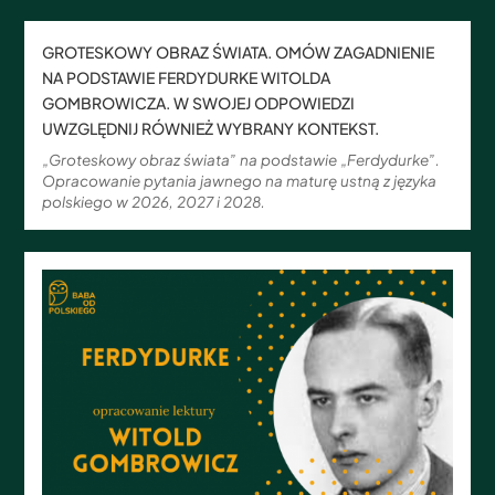
GROTESKOWY OBRAZ ŚWIATA. OMÓW ZAGADNIENIE
NA PODSTAWIE FERDYDURKE WITOLDA
GOMBROWICZA. W SWOJEJ ODPOWIEDZI
UWZGLĘDNIJ RÓWNIEŻ WYBRANY KONTEKST.
„Groteskowy obraz świata” na podstawie „Ferdydurke”.
Opracowanie pytania jawnego na maturę ustną z języka
polskiego w 2026, 2027 i 2028.