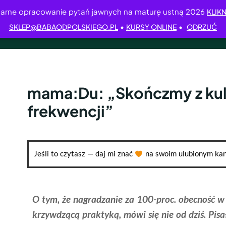
arne opracowanie pytań jawnych na maturę ustną 2026
KLIKN
•
•
SKLEP@BABAODPOLSKIEGO.PL
KURSY ONLINE
ODRZUĆ
mama:Du: „Skończmy z ku
frekwencji”
Jeśli to czytasz — daj mi znać
na swoim ulubionym kan
O tym, że nagradzanie za 100-proc. obecność w 
krzywdzącą praktyką, mówi się nie od dziś. Pisa