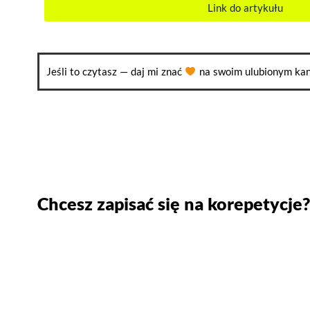
Link do artykułu
Jeśli to czytasz — daj mi znać
na swoim ulubionym kan
Chcesz zapisać się na korepetycje?