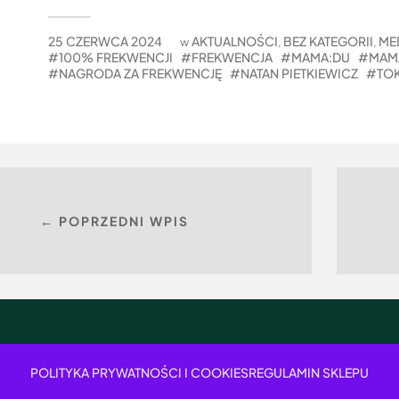
25 CZERWCA 2024
AKTUALNOŚCI
BEZ KATEGORII
ME
w
,
,
100% FREKWENCJI
FREKWENCJA
MAMA:DU
MAM
NAGRODA ZA FREKWENCJĘ
NATAN PIETKIEWICZ
TO
← POPRZEDNI WPIS
POLITYKA PRYWATNOŚCI I COOKIES
REGULAMIN SKLEPU