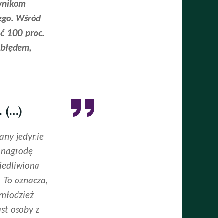
ownikom
ego. Wśród
ć 100 proc.
 błędem,
(…)
any jedynie
 nagrodę
iedliwiona
 To oznacza,
 młodzież
st osoby z