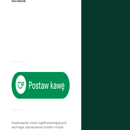
Facebook
Kopiowanie treści ogólnodostępnych
wymaga zaznaczenia źródła i może