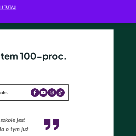
IJ TUTAJ!
ltem 100-proc.
ale:
szkole jest
ła o tym już