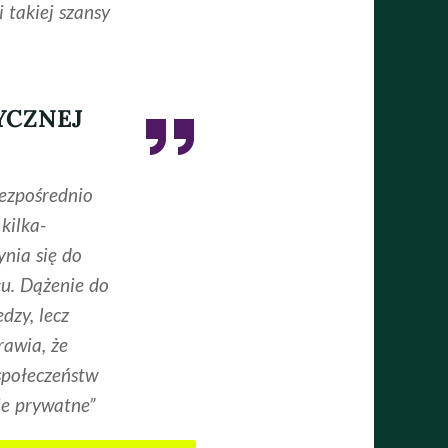
 takiej szansy
YCZNEJ
bezpośrednio
kilka-
ynia się do
u. Dążenie do
dzy, lecz
rawia, że
społeczeństw
ie prywatne”