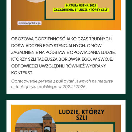
OBOZOWA CODZIENNOŚĆ JAKO CZAS TRUDNYCH
DOŚWIADCZEŃ EGZYSTENCJALNYCH. OMÓW
ZAGADNIENIE NA PODSTAWIE OPOWIADANIA LUDZIE,
KTÓRZY SZLI TADEUSZA BOROWSKIEGO. W SWOJEJ
ODPOWIEDZI UWZGLĘDNIJ RÓWNIEŻ WYBRANY
KONTEKST.
Opracowanie pytania z puli pytań jawnych na maturze
ustnej z języka polskiego w 2024 i 2025.