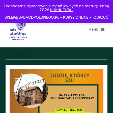
Legendarne opracowanie pytań jawnych na maturę ustną
2026
KLIKNIJ TUTAJ!
•
•
SKLEP@BABAODPOLSKIEGO.PL
KURSY ONLINE
ODRZUĆ
MENU
Tag:
dehumanizacja