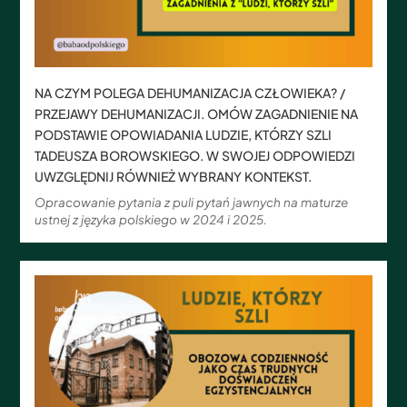
NA CZYM POLEGA DEHUMANIZACJA CZŁOWIEKA? /
PRZEJAWY DEHUMANIZACJI. OMÓW ZAGADNIENIE NA
PODSTAWIE OPOWIADANIA LUDZIE, KTÓRZY SZLI
TADEUSZA BOROWSKIEGO. W SWOJEJ ODPOWIEDZI
UWZGLĘDNIJ RÓWNIEŻ WYBRANY KONTEKST.
Opracowanie pytania z puli pytań jawnych na maturze
ustnej z języka polskiego w 2024 i 2025.