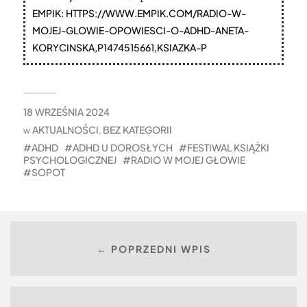
EMPIK: HTTPS://WWW.EMPIK.COM/RADIO-W-
MOJEJ-GLOWIE-OPOWIESCI-O-ADHD-ANETA-
KORYCINSKA,P1474515661,KSIAZKA-P
18 WRZEŚNIA 2024
AKTUALNOŚCI
BEZ KATEGORII
w
,
ADHD
ADHD U DOROSŁYCH
FESTIWAL KSIĄŻKI
PSYCHOLOGICZNEJ
RADIO W MOJEJ GŁOWIE
SOPOT
← POPRZEDNI WPIS