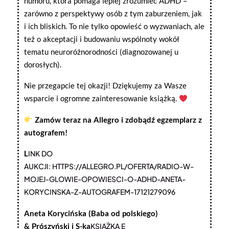
humoru, która pomaga lepiej zrozumieć ADHD –
zarówno z perspektywy osób z tym zaburzeniem, jak
i ich bliskich. To nie tylko opowieść o wyzwaniach, ale
też o akceptacji i budowaniu wspólnoty wokół
tematu neuroróżnorodności (diagnozowanej u
dorosłych).
Nie przegapcie tej okazji! Dziękujemy za Wasze
wsparcie i ogromne zainteresowanie książką.
Zamów teraz na Allegro i zdobądź egzemplarz z
autografem!
L
INK DO
AUKCJI: HTTPS://ALLEGRO.PL/OFERTA/RADIO-W-
MOJEJ-GLOWIE-OPOWIESCI-O-ADHD-ANETA-
KORYCINSKA-Z-AUTOGRAFEM-17121279096
Aneta Korycińska (Baba od polskiego)
&
Prószyński i S-ka
KSIĄŻKA E