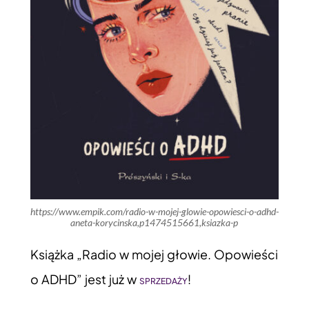
https://www.empik.com/radio-w-mojej-glowie-opowiesci-o-adhd-
aneta-korycinska,p1474515661,ksiazka-p
Książka „Radio w mojej głowie. Opowieści
o ADHD” jest już w
!
SPRZEDAŻY