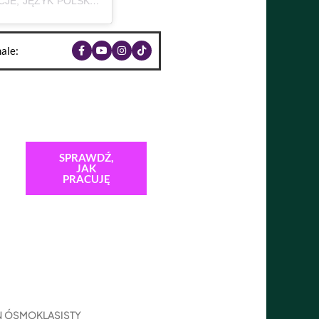
| MATURA | E8 | ADHD (@BABAODPOLSKIEGO)
ale:
SPRAWDŹ,
JAK
PRACUJĘ
N ÓSMOKLASISTY