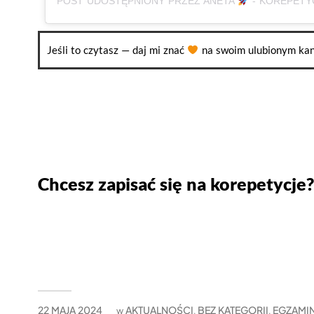
POST UDOSTĘPNIONY PRZEZ ANETA
- KOREPETYCJE, JĘZYK POLSKI 
Jeśli to czytasz — daj mi znać
na swoim ulubionym kan
Chcesz zapisać się na korepetycje?
22 MAJA 2024
AKTUALNOŚCI
BEZ KATEGORII
EGZAMI
w
,
,