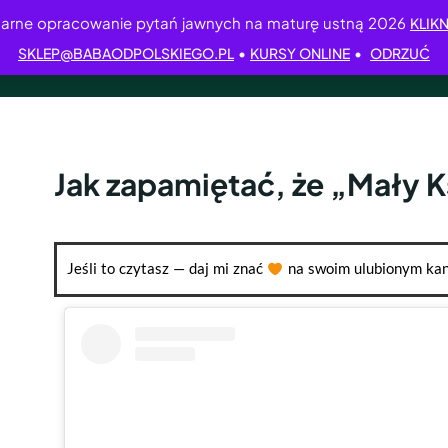
arne opracowanie pytań jawnych na maturę ustną 2026
KLIKN
•
•
SKLEP@BABAODPOLSKIEGO.PL
KURSY ONLINE
ODRZUĆ
Jak zapamiętać, że „Mały 
Jeśli to czytasz — daj mi znać
na swoim ulubionym kan