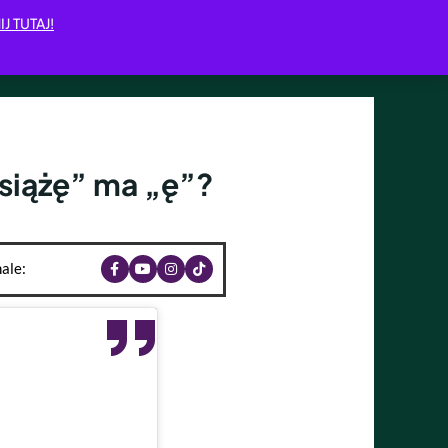
IJ TUTAJ!
Książę” ma „ę”?
ale: