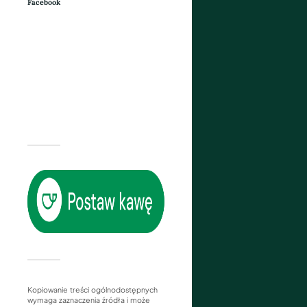
Facebook
Kopiowanie treści ogólnodostępnych
wymaga zaznaczenia źródła i może