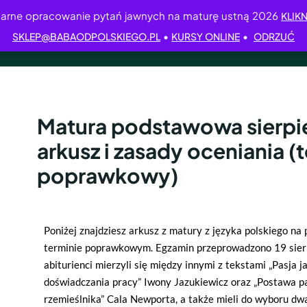
arne opracowanie pytań jawnych na maturę ustną 2026
KLIKN
•
•
SKLEP@BABAODPOLSKIEGO.PL
KURSY ONLINE
ODRZUĆ
Matura podstawowa sierpi
arkusz i zasady oceniania (
poprawkowy)
Poniżej znajdziesz arkusz z matury z języka polskiego 
terminie poprawkowym. Egzamin przeprowadzono 19 sier
abiturienci mierzyli się między innymi z tekstami
„
Pasja j
doświadczania pracy
”
Iwony Jazukiewicz
oraz „
Postawa p
rzemieślnika
”
Cala Newporta
, a także mieli do wyboru d