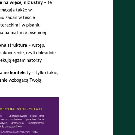
e na więcej niż ustny
– te
omagają także w
iu zadań w teście
iterackim i w pisaniu
a na maturze pisemnej
na struktura
– wstęp,
 zakończenie, czyli dokładnie
zekują egzaminatorzy
alne konteksty
– tylko takie,
cznie wzbogacą Twoją