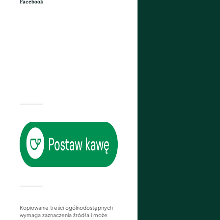
Facebook
Kopiowanie treści ogólnodostępnych
wymaga zaznaczenia źródła i może