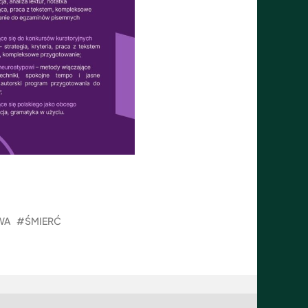
WA
ŚMIERĆ