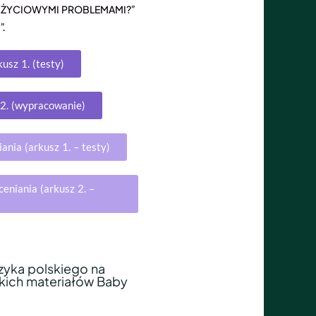
 Z ŻYCIOWYMI PROBLEMAMI?
”
I
”.
sz 1. (testy)
2. (wypracowanie)
nia (arkusz 1. – testy)
niania (arkusz 2. –
ęzyka polskiego na
kich materiałów Baby