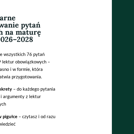
arne
wanie pytań
h na maturę
2026–2028
e wszystkich 76 pytań
9 lektur obowiązkowych –
jasno i w formie, która
atwia przygotowania.
krety
– do każdego pytania
i argumenty z lektur
ych
 pigułce
– czytasz i od razu
wiedzieć