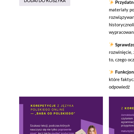
DODAJ DO KOSZYKA
Przydatn
materiały p
rozwiązywan
historycznol
wypracowani
Sprawdzo
rozwinięcie,
to, czego oc
Funkcjon
które fakty
odpowiedź