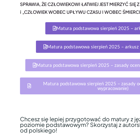
SPRAWIA, ŻE CZŁOWIEKOWI ŁATWIEJ JEST MIERZYĆ SIĘ
i „
CZŁOWIEK WOBEC UPŁYWU CZASU I WOBEC ŚMIERC
Matura podstawowa sierpień 2025 – arku
Matura podstawowa sierpień 2025 – arkusz 
Matura podstawowa sierpień 2025 – zasady ocenia
Matura podstawowa sierpień 2025 – zasady oce
wypracowanie)
Chcesz się lepiej przygotować do matury z j
poziomie podstawowym? Skorzystaj z autors
od polskiego!