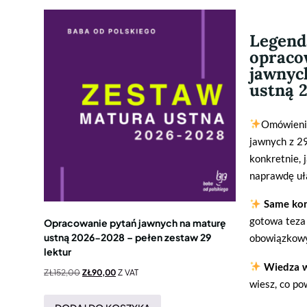
Legend
opraco
jawnyc
ustną 
Omówieni
jawnych z 2
konkretnie, 
naprawdę uł
Same kon
gotowa teza 
Opracowanie pytań jawnych na maturę
ustną 2026-2028 – pełen zestaw 29
obowiązkow
lektur
Wiedza w
ZŁ
152,00
ZŁ
90,00
Z VAT
wiesz, co po