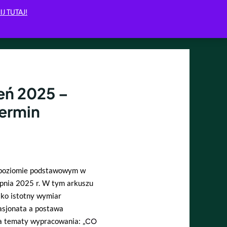
IJ TUTAJ!
eń 2025 –
termin
na poziomie podstawowym w
pnia 2025 r. W tym arkuszu
ako istotny wymiar
asjonata a postawa
wa tematy wypracowania: „
CO