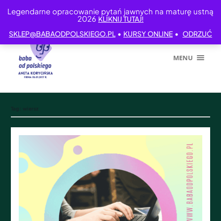
Legendarne opracowanie pytań jawnych na maturę ustną
2026
KLIKNIJ TUTAJ!
•
•
SKLEP@BABAODPOLSKIEGO.PL
KURSY ONLINE
ODRZUĆ
MENU
Tag:
wiersz