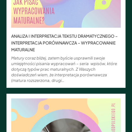
ANALIZA I INTERPRETACJA TEKSTU DRAMATYCZNEGO –
INTERPRETACJA PORÓWNAWCZA – WYPRACOWANIE
MATURALNE
Matury coraz bliżej, zatem byście usprawnili swoje
umiejętności pisania wypracowań – seria wpisów, które
dotyczą typów prac maturalnych. Z Waszych
doświadczeń wiem, że interpretacja porównawcza
(matura rozszerzona, drugi…