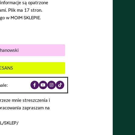
informacje są opatrzone
mi. Plik ma 17 stron.
 go w
MOIM SKLEPIE
.
chanowski
NESANS
ale:
zeze mnie streszczenia i
opracowania zapraszam na
L/SKLEP/