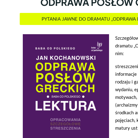
ODPRAWA POSŁÓW 
PYTANIA JAWNE DO DRAMATU „ODPRAWA 
Szczegółow
dramatu „O
nim:
streszczen
informacje 
rodzaju i g
wydaniu, e
motywach, t
(archaizmy 
środkach a
pojęciach,
matury ust