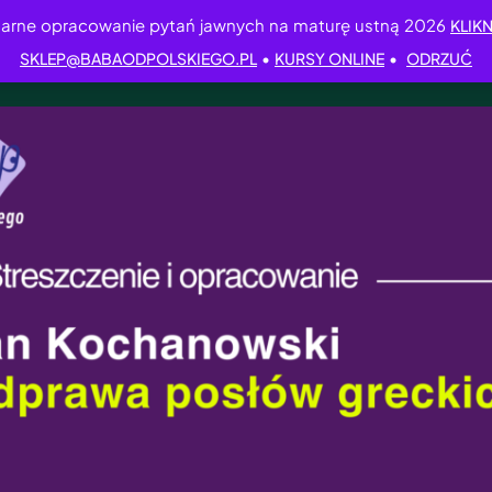
arne opracowanie pytań jawnych na maturę ustną 2026
KLIKN
•
•
SKLEP@BABAODPOLSKIEGO.PL
KURSY ONLINE
ODRZUĆ