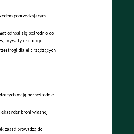
epizodem poprzedzającym
at odnosi się pośrednio do
y, prywaty i korupcji
zestrogi dla elit rządzących
ądzących mają bezpośrednie
leksander broni własnej
ak zasad prowadzą do