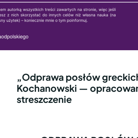
„Odprawa posłów greckich
Kochanowski — opracowan
streszczenie