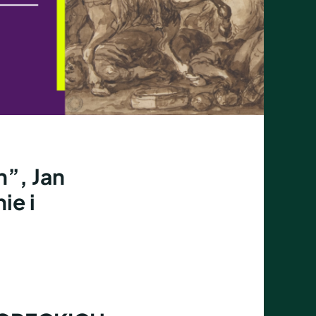
”, Jan
ie i