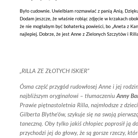
Było cudownie. Uwielbiam rozmawiać z panią Anią. Dziękuj
Dodam jeszcze, że właśnie robiąc zdjęcie w krzakach obo
że nie mogłabym być bohaterką powieści, bo „Aneta z Kan
najlepiej. Dobrze, że jest Anne z Zielonych Szczytów i Rilla
„RILLA ZE ZŁOTYCH ISKIER”
Ósma część przygód rudowłosej Anne i jej rodz
najbliższym oryginałowi – tłumaczeniu
Anny Ba
Prawie piętnastoletnia Rilla, najmłodsze z dziec
Gilberta Blythe’ów, szykuje się na swoją pierws
taneczną. Oby tylko jakiś chłopiec poprosił ją d
przychodzi jej do głowy, że są gorsze rzeczy, kt