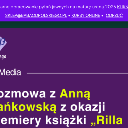
arne opracowanie pytań jawnych na maturę ustną 2026
KLIKN
•
•
SKLEP@BABAODPOLSKIEGO.PL
KURSY ONLINE
ODRZUĆ