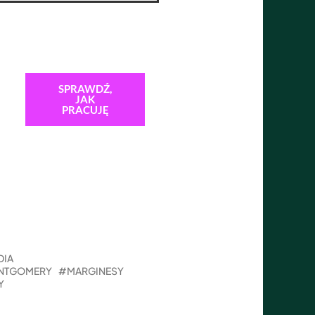
SPRAWDŹ,
JAK
PRACUJĘ
DIA
NTGOMERY
MARGINESY
Y