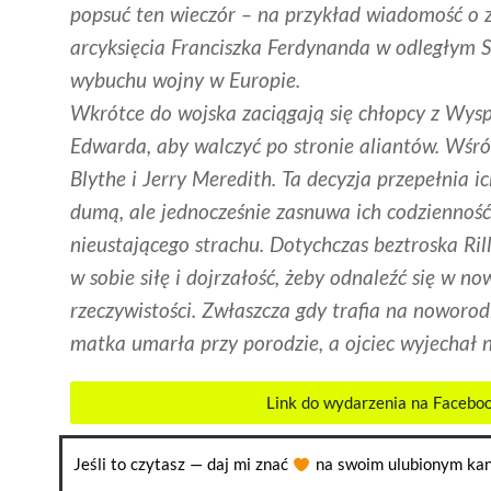
popsuć ten wieczór – na przykład wiadomość o
arcyksięcia Franciszka Ferdynanda w odległym S
wybuchu wojny w Europie.
Wkrótce do wojska zaciągają się chłopcy z Wysp
Edwarda, aby walczyć po stronie aliantów. Wśró
Blythe i Jerry Meredith. Ta decyzja przepełnia ic
dumą, ale jednocześnie zasnuwa ich codzienność
nieustającego strachu. Dotychczas beztroska Ril
w sobie siłę i dojrzałość, żeby odnaleźć się w no
rzeczywistości. Zwłaszcza gdy trafia na noworod
matka umarła przy porodzie, a ojciec wyjechał
Link do wydarzenia na Facebo
Jeśli to czytasz — daj mi znać
na swoim ulubionym kan