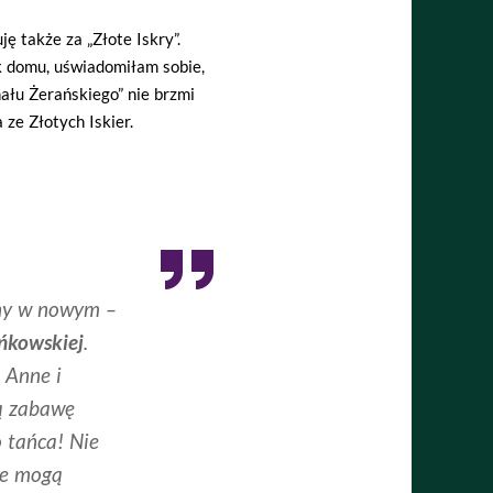
ę także za „Złote Iskry”.
k domu, uświadomiłam sobie,
ału Żerańskiego” nie brzmi
 ze Złotych Iskier.
iny w nowym –
ńkowskiej
.
i Anne i
zą zabawę
o tańca! Nie
óre mogą