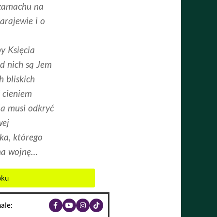
 zamachu na
arajewie i o
y Księcia
d nich są Jem
h bliskich
 cieniem
la musi odkryć
wej
ka, którego
 na wojnę…
oku
ale: