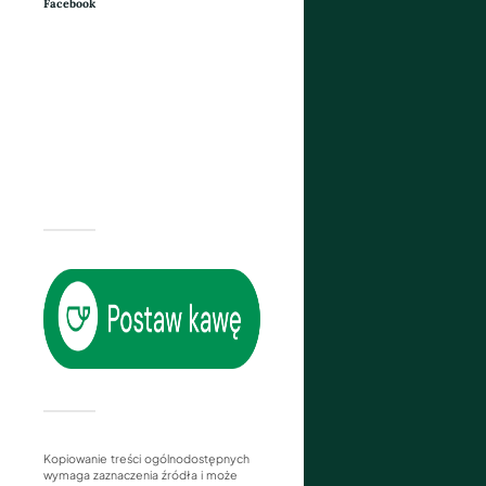
Facebook
Kopiowanie treści ogólnodostępnych
wymaga zaznaczenia źródła i może