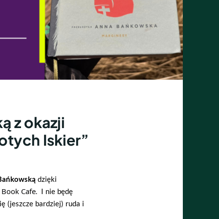
 z okazji
łotych Iskier”
Bańkowską
dzięki
 Book Cafe
. I nie będę
ę (jeszcze bardziej) ruda i