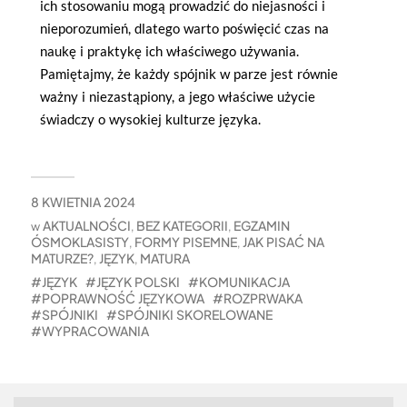
ich stosowaniu mogą prowadzić do niejasności i
nieporozumień, dlatego warto poświęcić czas na
naukę i praktykę ich właściwego używania.
Pamiętajmy, że każdy spójnik w parze jest równie
ważny i niezastąpiony, a jego właściwe użycie
świadczy o wysokiej kulturze języka.
8 KWIETNIA 2024
AKTUALNOŚCI
BEZ KATEGORII
EGZAMIN
w
,
,
ÓSMOKLASISTY
FORMY PISEMNE
JAK PISAĆ NA
,
,
MATURZE?
JĘZYK
MATURA
,
,
JĘZYK
JĘZYK POLSKI
KOMUNIKACJA
POPRAWNOŚĆ JĘZYKOWA
ROZPRWAKA
SPÓJNIKI
SPÓJNIKI SKORELOWANE
WYPRACOWANIA