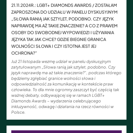
21.11.2024R.: LGBT+ DIAMONDS AWARDS / ZOSTAŁAM
ZAPROSZONA DO UDZIAŁU W PANELU DYSKUSYJNYM
„SŁOWA RANIĄ JAK SZTYLET, PODOBNO. CZY JĘZYK
NAPRAWDĘ MA AŻ TAKIE ZNACZENIE? A CO Z PRAWEM
OSOBY DO SWOBODNEJ WYPOWIEDZI I UŻYWANIA
JĘZYKA TAK JAK CHCE? GDZIE BIEGNIE GRANICA
WOLNOŚCI SŁOWA I CZY ISTOTNA JEST JEJ
OCHRONA?”
Już 21 listopada wezmę udział w panelu dyskusyjnym
zatytułowanym „Słowa ranią jak sztylet, podobno. Czy
język naprawdę ma aż takie znaczenie?”, podczas którego
będziemy zgłębiać granice wolności słowa i
odpowiedzialność za komunikację w kontekście praw
człowieka. To dla mnie ogromny zaszczyt być częścią tak
ważnej debaty, odbywającej się w ramach LGBT+
Diamonds Awards – wydarzenia celebrującego
inkluzywność, odwagę i działania na rzecz równości w
Polsce.