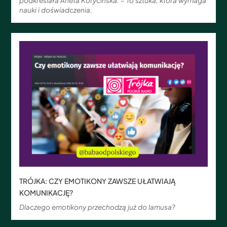
podkreślała Aneta Korycińska. – To sztuka, która wymaga
nauki i doświadczenia.
TRÓJKA: CZY EMOTIKONY ZAWSZE UŁATWIAJĄ
KOMUNIKACJĘ?
Dlaczego emotikony przechodzą już do lamusa?