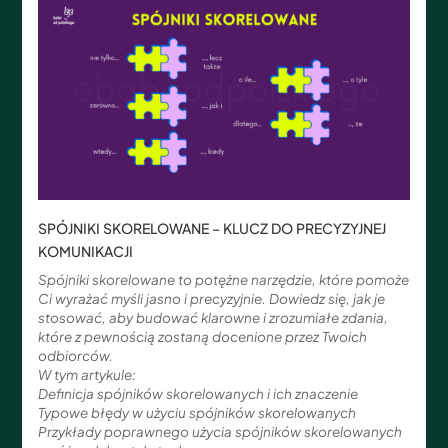
SPÓJNIKI SKORELOWANE – KLUCZ DO PRECYZYJNEJ
KOMUNIKACJI
Spójniki skorelowane to potężne narzędzie, które pomoże
Ci wyrażać myśli jasno i precyzyjnie. Dowiedz się, jak je
stosować, aby budować klarowne i zrozumiałe zdania,
które z pewnością zostaną docenione przez Twoich
odbiorców.
W tym artykule:
Definicja spójników skorelowanych i ich znaczenie
Typowe błędy w użyciu spójników skorelowanych
Przykłady poprawnego użycia spójników skorelowanych