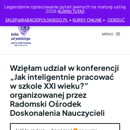
Legendarne opracowanie pytań jawnych na maturę ustną
2026
KLIKNIJ TUTAJ!
•
•
SKLEP@BABAODPOLSKIEGO.PL
KURSY ONLINE
ODRZUĆ
MENU
Wzięłam udział w konferencji
„Jak inteligentnie pracować
w szkole XXI wieku?”
organizowanej przez
Radomski Ośrodek
Doskonalenia Nauczycieli