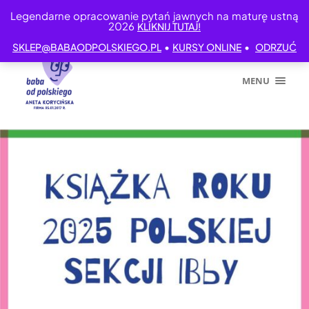
Legendarne opracowanie pytań jawnych na maturę ustną
2026
KLIKNIJ TUTAJ!
•
•
SKLEP@BABAODPOLSKIEGO.PL
KURSY ONLINE
ODRZUĆ
MENU