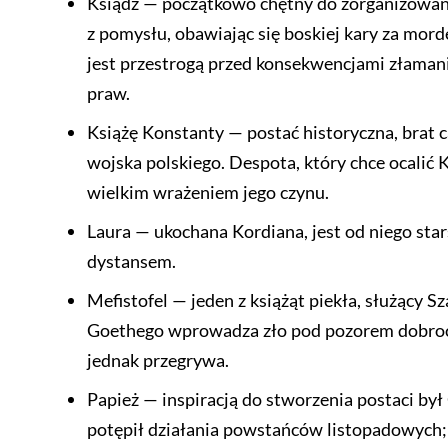
Ksiądz — początkowo chętny do zorganizowan
z pomysłu, obawiając się boskiej kary za mor
jest przestrogą przed konsekwencjami złamani
praw.
Książę Konstanty — postać historyczna, brat 
wojska polskiego. Despota, który chce ocalić 
wielkim wrażeniem jego czynu.
Laura — ukochana Kordiana, jest od niego stars
dystansem.
Mefistofel — jeden z książąt piekła, służący S
Goethego wprowadza zło pod pozorem dobrocz
jednak przegrywa.
Papież — inspiracją do stworzenia postaci był
potępił działania powstańców listopadowych;