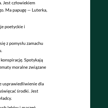
. Jest człowiekiem
ego. Ma papugę — Luterka,
e poetyckie i
 się z pomysłu zamachu
u.
konspirację. Spotykają
ylematy moralne związane
e usprawiedliwienie dla
święcać środki. Jest
władcy.
nych lęków i marzeń