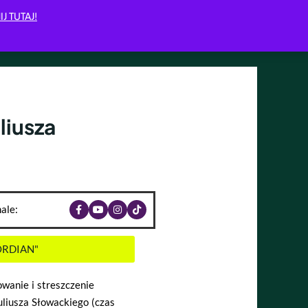
IJ TUTAJ!
liusza
ale:
ORDIAN"
wanie i streszczenie
uliusza Słowackiego (czas