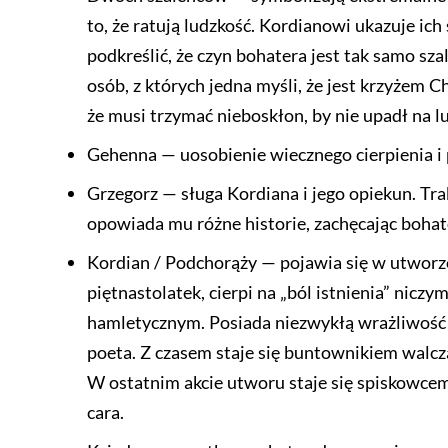
to, że ratują ludzkość. Kordianowi ukazuje ic
podkreślić, że czyn bohatera jest tak samo szal
osób, z których jedna myśli, że jest krzyżem C
że musi trzymać nieboskłon, by nie upadł na lu
Gehenna — uosobienie wiecznego cierpienia i 
Grzegorz — sługa Kordiana i jego opiekun. Tra
opowiada mu różne historie, zachęcając bohat
Kordian / Podchorąży — pojawia się w utworze
piętnastolatek, cierpi na „ból istnienia” nicz
hamletycznym. Posiada niezwykłą wrażliwość i
poeta. Z czasem staje się buntownikiem walc
W ostatnim akcie utworu staje się spiskowce
cara.