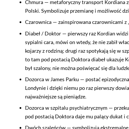
Chmura — metaforyczny transport Kordiana z
Polski. Symbolizuje przemianę i możliwość dzi
Czarownica — zainspirowana czarownicami z
Diabeł / Doktor — pierwszy raz Kordian widz
sypialni cara, mówi on wtedy, że nie zabił wła
kojarzy z rodziną; drugi raz spotykają się w s
to tam pod postacią Doktora diabeł ukazuje K
był szalony, nie można poświęcać się dla ludzk
Dozorca w James Parku — postać epizodyczna
Londynie i dzięki niemu po raz pierwszy dowiad
najważniejsze są pieniądze.
Dozorca w szpitalu psychiatrycznym — przeku
pod postacią Doktora daje mu palący dukat i c
Dwóch szaleńców — symbolizują ekstremalne 