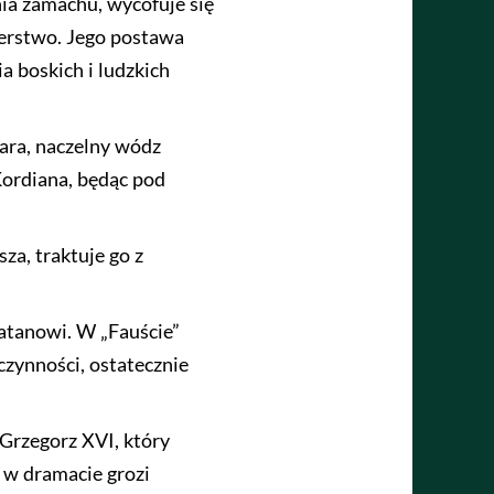
ia zamachu, wycofuje się
derstwo. Jego postawa
a boskich i ludzkich
cara, naczelny wódz
Kordiana, będąc pod
za, traktuje go z
zatanowi. W „Fauście”
ynności, ostatecznie
 Grzegorz XVI, który
 w dramacie grozi