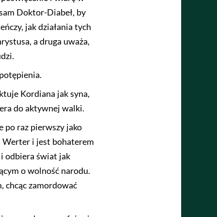
h sam Doktor-Diabeł, by
eńczy, jak działania tych
hrystusa, a druga uważa,
dzi.
potępienia.
ktuje Kordiana jak syna,
era do aktywnej walki.
 po raz pierwszy jako
ym Werter i jest bohaterem
 odbiera świat jak
zącym o wolność narodu.
m, chcąc zamordować