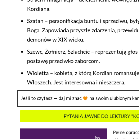
Kordiana.
Szatan – personifikacja buntu i sprzeciwu, był
Boga. Zapowiada przyszłe zdarzenia, przewidu
demonów w XIX wieku.
Szewc, Żołnierz, Szlachcic – reprezentują głos
postawę przeciwko zaborcom.
Wioletta – kobieta, z którą Kordian romansuj
Włoszech. Jest interesowna i nieszczera.
Jeśli to czytasz — daj mi znać
na swoim ulubionym kan
PYTANIA JAWNE DO LEKTURY "K
Pełne opraco