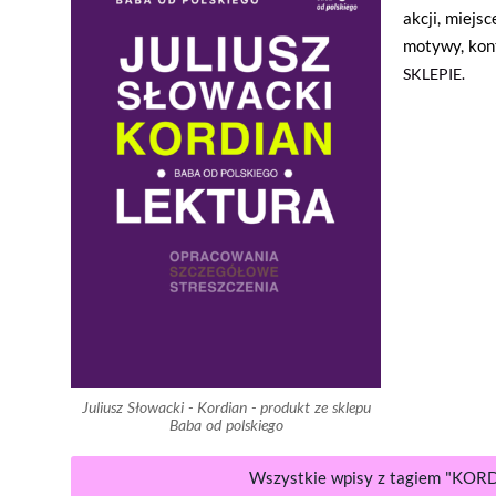
akcji, miejsc
motywy, kon
SKLEPIE.
Juliusz Słowacki - Kordian - produkt ze sklepu
Baba od polskiego
Wszystkie wpisy z tagiem "KOR