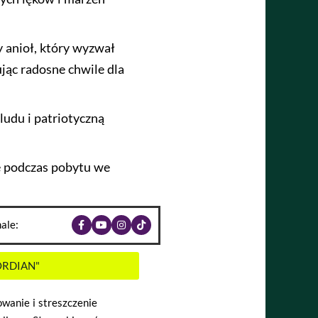
y anioł, który wyzwał
jąc radosne chwile dla
 ludu i patriotyczną
e podczas pobytu we
ale:
ORDIAN"
wanie i streszczenie