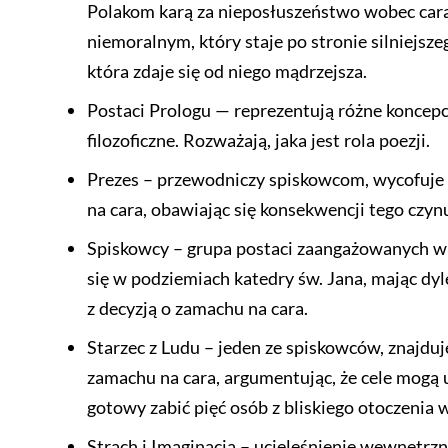
Polakom karą za nieposłuszeństwo wobec cara
niemoralnym, który staje po stronie silniejsz
która zdaje się od niego mądrzejsza.
Postaci Prologu — reprezentują różne koncepcj
filozoficzne. Rozważają, jaka jest rola poezji.
Prezes – przewodniczy spiskowcom, wycofuje
na cara, obawiając się konsekwencji tego czyn
Spiskowcy – grupa postaci zaangażowanych w 
się w podziemiach katedry św. Jana, mając d
z decyzją o zamachu na cara.
Starzec z Ludu – jeden ze spiskowców, znajduj
zamachu na cara, argumentując, że cele mogą u
gotowy zabić pięć osób z bliskiego otoczenia 
Strach i Imaginacja – ucieleśnienie wewnętrz