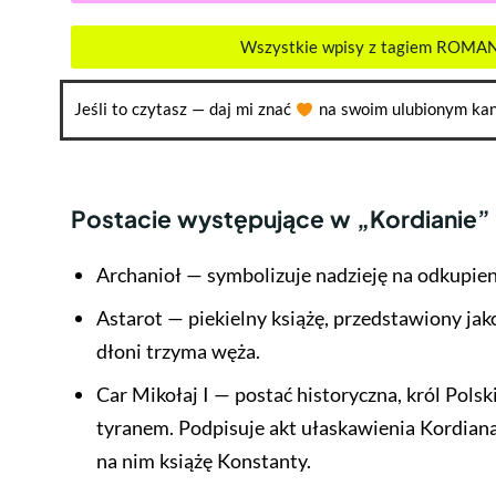
Wszystkie wpisy z tagiem ROM
Jeśli to czytasz — daj mi znać
na swoim ulubionym kan
Postacie występujące w „Kordianie”
Archanioł — symbolizuje nadzieję na odkupien
Astarot — piekielny książę, przedstawiony ja
dłoni trzyma węża.
Car Mikołaj I — postać historyczna, król Polsk
tyranem. Podpisuje akt ułaskawienia Kordian
na nim książę Konstanty.