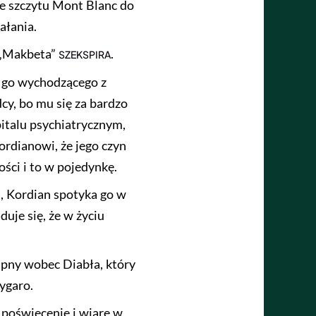
e szczytu Mont Blanc do
ałania.
 „Makbeta”
.
SZEKSPIRA
i go wychodzącego z
dcy, bo mu się za bardzo
zpitalu psychiatrycznym,
ordianowi, że jego czyn
ości i to w pojedynkę.
, Kordian spotyka go w
uje się, że w życiu
pny wobec Diabła, który
ygaro.
poświęcenie i wiarę w