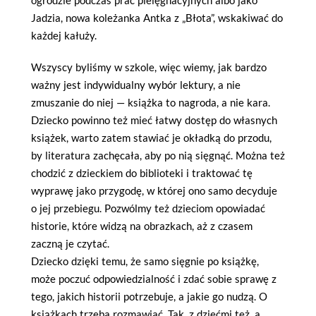
ogrodzie podczas prac pielęgnacyjnych albo jako
Jadzia, nowa koleżanka Antka z „Błota”, wskakiwać do
każdej kałuży.
Wszyscy byliśmy w szkole, więc wiemy, jak bardzo
ważny jest indywidualny wybór lektury, a nie
zmuszanie do niej — książka to nagroda, a nie kara.
Dziecko powinno też mieć łatwy dostęp do własnych
książek, warto zatem stawiać je okładką do przodu,
by literatura zachęcała, aby po nią sięgnąć. Można też
chodzić z dzieckiem do biblioteki i traktować tę
wyprawę jako przygodę, w której ono samo decyduje
o jej przebiegu. Pozwólmy też dzieciom opowiadać
historie, które widzą na obrazkach, aż z czasem
zaczną je czytać.
Dziecko dzięki temu, że samo sięgnie po książkę,
może poczuć odpowiedzialność i zdać sobie sprawę z
tego, jakich historii potrzebuje, a jakie go nudzą. O
książkach trzeba rozmawiać. Tak, z dziećmi też, a