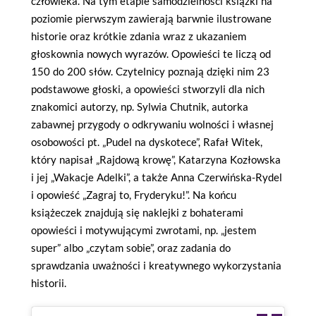
człowieka. Na tym etapie samodzielności książki na
poziomie pierwszym zawierają barwnie ilustrowane
historie oraz krótkie zdania wraz z ukazaniem
głoskownia nowych wyrazów. Opowieści te liczą od
150 do 200 słów. Czytelnicy poznają dzięki nim 23
podstawowe głoski, a opowieści stworzyli dla nich
znakomici autorzy, np. Sylwia Chutnik, autorka
zabawnej przygody o odkrywaniu wolności i własnej
osobowości pt. „Pudel na dyskotece”, Rafał Witek,
który napisał „Rajdową krowę”, Katarzyna Kozłowska
i jej „Wakacje Adelki”, a także Anna Czerwińska-Rydel
i opowieść „Zagraj to, Fryderyku!”. Na końcu
książeczek znajdują się naklejki z bohaterami
opowieści i motywującymi zwrotami, np. „jestem
super” albo „czytam sobie”, oraz zadania do
sprawdzania uważności i kreatywnego wykorzystania
historii.