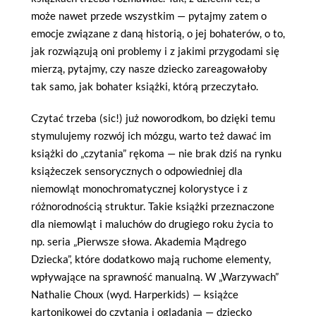
może nawet przede wszystkim — pytajmy zatem o
emocje związane z daną historią, o jej bohaterów, o to,
jak rozwiązują oni problemy i z jakimi przygodami się
mierzą, pytajmy, czy nasze dziecko zareagowałoby
tak samo, jak bohater książki, którą przeczytało.
Czytać trzeba (sic!) już noworodkom, bo dzięki temu
stymulujemy rozwój ich mózgu, warto też dawać im
książki do „czytania” rękoma — nie brak dziś na rynku
książeczek sensorycznych o odpowiedniej dla
niemowląt monochromatycznej kolorystyce i z
różnorodnością struktur. Takie książki przeznaczone
dla niemowląt i maluchów do drugiego roku życia to
np. seria „Pierwsze słowa. Akademia Mądrego
Dziecka”, które dodatkowo mają ruchome elementy,
wpływające na sprawność manualną. W „Warzywach”
Nathalie Choux (wyd. Harperkids) — książce
kartonikowej do czytania i oglądania — dziecko