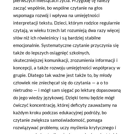
pierwszych miesiącach życia. Przygodę tę należy
zacząć wspólnie, bo wspólne czytanie na głos
wspomaga rozwój i wpływa na umiejętności
interpretacji tekstu. Dzieci, którym rodzice regularnie
czytają, w wieku trzech lat rozumieją dwa razy więcej
słów niż ich rówieśnicy i są bardziej stabilne
emocjonalnie. Systematyczne czytanie przyczynia się
także do lepszych osiągnięć szkolnych,
skuteczniejszej komunikacji, zrozumienia informacji i
koncepcji, a także rozwoju umiejętności współpracy w
grupie. Dlatego tak ważne jest także to, by młody
człowiek nie zniechęcał się do czytania — a o to
nietrudno — i mógł sam sięgać po lekturę dopasowaną
do jego wiedzy językowej. Dzięki temu będzie mógł
ćwiczyć koncentrację, której deficyty zauważamy na
każdym kroku podczas edukacyjnej podróży, bo
czytanie zwiększa samoświadomość, pomaga
rozwiązywać problemy, uczy myślenia krytycznego i