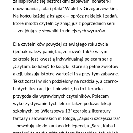
zainspirować się beztroskimi zabawami bohaterki
opowiadania „Lola i ptaki” Wioletty Grzegorzewskiej.
Na końcu każdej z książek — oprócz naklejek i zadań,
które młodzi czytelnicy znają już z poprzednich serii
— znajdują się słowniki trudniejszych wyrazów.
Dla czytelników powyżej dziewiątego roku życia
(jednak należy pamiętać, że rozwój także w tym
zakresie jest kwestią indywidualną) polecam serię
„Czytam, bo lubię”. To książki, które są pełne zwrotów
akcji, ukazują istotne wartości i są przy tym zabawne.
Tekst został w nich podzielony na rozdziały, a czarno-
białych ilustracji jest niewiele, bo to literacka
przygoda dla wprawionych czytelników. Polecam
wykorzystywanie tych lektur także podczas lekcji
szkolnych, bo „Wierzbowa 13” czerpie z literatury
fantasy i słowiańskich mitologii, „Zapiski szczęściarza”
– odwołują się do kaukaskich legend, a „Sara, Kuba i
rozróba” to nauka różnych form literackich, takich jak