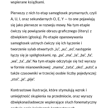
wspierane książkami.
Pierwszy z nich to etap samogłosek prymarnych, czyli
A, U, I, oraz sekundarnych O, E, Y — to one pojawiają
się jako pierwsze w rozwoju mowy. Na tym etapie
ćwiczy się powiązanie obrazu graficznego (litery) z
dźwiękiem (głoską). Po etapie opanowywania
samogłosek ustnych ćwiczy się ich łączenie i
tworzenie sylab otwartych „iu”, „au”, „eo”, następnie
łączy się je spółgłoskami, np. „pa”, „ma”, „la”, „ba”, „fa”,
„wa”, „ta”, „da”. Na tym etapie odczytuje się też wyrazy
w formie mianownikowej: „mama”, „tata”, „oko”, „auto”, a
także czasowniki w trzeciej osobie liczby pojedynczej:
„stoi”, „je”, „pije”.
Kontrastowe ilustracje, które stymulują wzrok i
umiejętność skupienia na przedmiocie, oraz wyrazy
dźwiękonaśladowcze wspierające słuch fonematyczny
cechują serię książeczek kontrastowych