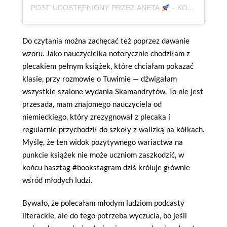
POST UDOSTĘPNIONY PRZEZ ANETA
- KOREPETYCJE, JĘZYK POLSKI | AUTYZM, ADHD | KSIĄŻKI (@BABAODPOLSKIEGO)
Do czytania można zachęcać też poprzez dawanie
wzoru. Jako nauczycielka notorycznie chodziłam z
plecakiem pełnym książek, które chciałam pokazać
klasie, przy rozmowie o Tuwimie — dźwigałam
wszystkie szalone wydania Skamandrytów. To nie jest
przesada, mam znajomego nauczyciela od
niemieckiego, który zrezygnował z plecaka i
regularnie przychodził do szkoły z walizką na kółkach.
Myślę, że ten widok pozytywnego wariactwa na
punkcie książek nie może uczniom zaszkodzić, w
końcu hasztag #bookstagram dziś króluje głównie
wśród młodych ludzi.
Bywało, że polecałam młodym ludziom podcasty
literackie, ale do tego potrzeba wyczucia, bo jeśli