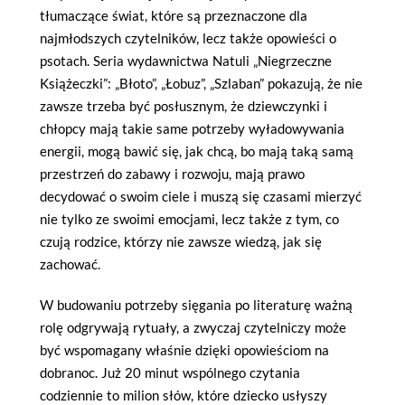
tłumaczące świat, które są przeznaczone dla
najmłodszych czytelników, lecz także opowieści o
psotach. Seria wydawnictwa Natuli „Niegrzeczne
Książeczki”: „Błoto”, „Łobuz”, „Szlaban” pokazują, że nie
zawsze trzeba być posłusznym, że dziewczynki i
chłopcy mają takie same potrzeby wyładowywania
energii, mogą bawić się, jak chcą, bo mają taką samą
przestrzeń do zabawy i rozwoju, mają prawo
decydować o swoim ciele i muszą się czasami mierzyć
nie tylko ze swoimi emocjami, lecz także z tym, co
czują rodzice, którzy nie zawsze wiedzą, jak się
zachować.
W budowaniu potrzeby sięgania po literaturę ważną
rolę odgrywają rytuały, a zwyczaj czytelniczy może
być wspomagany właśnie dzięki opowieściom na
dobranoc. Już 20 minut wspólnego czytania
codziennie to milion słów, które dziecko usłyszy