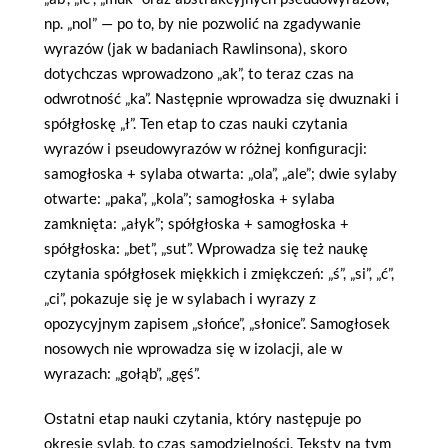
np. „nol” — po to, by nie pozwolić na zgadywanie
wyrazów (jak w badaniach Rawlinsona), skoro
dotychczas wprowadzono „ak”, to teraz czas na
odwrotność „ka”. Następnie wprowadza się dwuznaki i
spółgłoskę „ł”. Ten etap to czas nauki czytania
wyrazów i pseudowyrazów w różnej konfiguracji:
samogłoska + sylaba otwarta: „ola”, „ale”; dwie sylaby
otwarte: „paka”, „kola”; samogłoska + sylaba
zamknięta: „ałyk”; spółgłoska + samogłoska +
spółgłoska: „bet”, „sut”. Wprowadza się też naukę
czytania spółgłosek miękkich i zmiękczeń: „ś”, „si”, „ć”,
„ci”, pokazuje się je w sylabach i wyrazy z
opozycyjnym zapisem „słońce”, „słonice”. Samogłosek
nosowych nie wprowadza się w izolacji, ale w
wyrazach: „gołąb”, „gęś”.
Ostatni etap nauki czytania, który następuje po
okresie sylab, to czas samodzielności. Teksty na tym