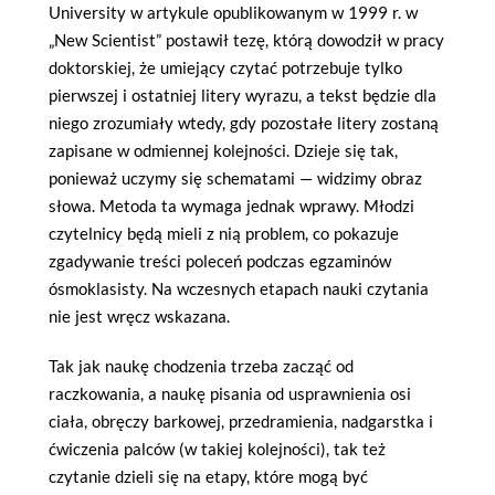
University w artykule opublikowanym w 1999 r. w
„New Scientist” postawił tezę, którą dowodził w pracy
doktorskiej, że umiejący czytać potrzebuje tylko
pierwszej i ostatniej litery wyrazu, a tekst będzie dla
niego zrozumiały wtedy, gdy pozostałe litery zostaną
zapisane w odmiennej kolejności. Dzieje się tak,
ponieważ uczymy się schematami — widzimy obraz
słowa. Metoda ta wymaga jednak wprawy. Młodzi
czytelnicy będą mieli z nią problem, co pokazuje
zgadywanie treści poleceń podczas egzaminów
ósmoklasisty. Na wczesnych etapach nauki czytania
nie jest wręcz wskazana.
Tak jak naukę chodzenia trzeba zacząć od
raczkowania, a naukę pisania od usprawnienia osi
ciała, obręczy barkowej, przedramienia, nadgarstka i
ćwiczenia palców (w takiej kolejności), tak też
czytanie dzieli się na etapy, które mogą być