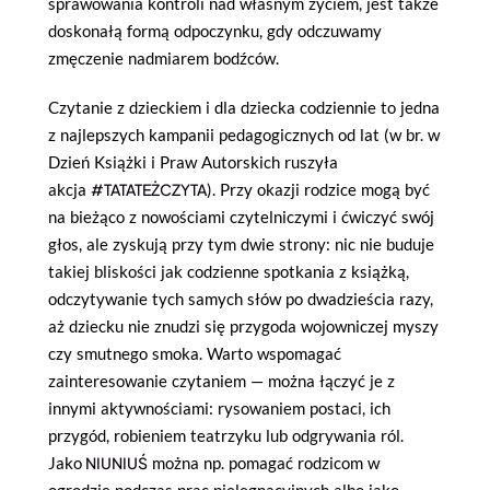
sprawowania kontroli nad własnym życiem, jest także
doskonałą formą odpoczynku, gdy odczuwamy
zmęczenie nadmiarem bodźców.
Czytanie z dzieckiem i dla dziecka codziennie to jedna
z najlepszych kampanii pedagogicznych od lat (w br. w
Dzień Książki i Praw Autorskich ruszyła
akcja
#TATATEŻCZYTA
). Przy okazji rodzice mogą być
na bieżąco z nowościami czytelniczymi i ćwiczyć swój
głos, ale zyskują przy tym dwie strony: nic nie buduje
takiej bliskości jak codzienne spotkania z książką,
odczytywanie tych samych słów po dwadzieścia razy,
aż dziecku nie znudzi się przygoda wojowniczej myszy
czy smutnego smoka. Warto wspomagać
zainteresowanie czytaniem — można łączyć je z
innymi aktywnościami: rysowaniem postaci, ich
przygód, robieniem teatrzyku lub odgrywania ról.
Jako
NIUNIUŚ
można np. pomagać rodzicom w