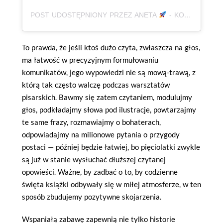
POST UDOSTĘPNIONY PRZEZ ANETA
- KOREPETYCJE, JĘZYK POLSKI | AUTYZM, ADHD | KSIĄŻKI (@BABAODPOLSKIEGO)
To prawda, że jeśli ktoś dużo czyta, zwłaszcza na głos,
ma łatwość w precyzyjnym formułowaniu
komunikatów, jego wypowiedzi nie są mową-trawą, z
którą tak często walczę podczas warsztatów
pisarskich. Bawmy się zatem czytaniem, modulujmy
głos, podkładajmy słowa pod ilustracje, powtarzajmy
te same frazy, rozmawiajmy o bohaterach,
odpowiadajmy na milionowe pytania o przygody
postaci — później będzie łatwiej, bo pięciolatki zwykle
są już w stanie wysłuchać dłuższej czytanej
opowieści. Ważne, by zadbać o to, by codzienne
święta książki odbywały się w miłej atmosferze, w ten
sposób zbudujemy pozytywne skojarzenia.
Wspaniałą zabawę zapewnią nie tylko historie