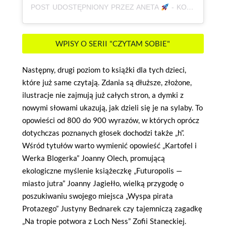
POST UDOSTĘPNIONY PRZEZ ANETA
- KOREPETYCJE, JĘZYK POLSKI | AUTYZM, ADHD | KSIĄŻKI (@BABAODPOLSKIEGO)
WPISY O SERII "CZYTAM SOBIE"
Następny, drugi poziom to książki dla tych dzieci,
które już same czytają. Zdania są dłuższe, złożone,
ilustracje nie zajmują już całych stron, a dymki z
nowymi słowami ukazują, jak dzieli się je na sylaby. To
opowieści od 800 do 900 wyrazów, w których oprócz
dotychczas poznanych głosek dochodzi także „h”.
Wśród tytułów warto wymienić opowieść „Kartofel i
Werka Blogerka” Joanny Olech, promującą
ekologiczne myślenie książeczkę „Futuropolis —
miasto jutra” Joanny Jagiełło, wielką przygodę o
poszukiwaniu swojego miejsca „Wyspa pirata
Protazego” Justyny Bednarek czy tajemniczą zagadkę
„Na tropie potwora z Loch Ness” Zofii Staneckiej.