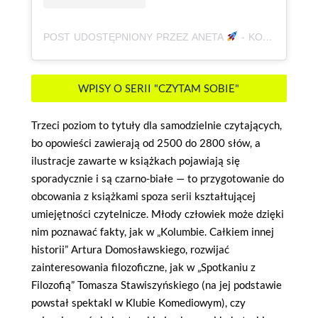
POST UDOSTĘPNIONY PRZEZ ANETA
- KOREPETYCJE, JĘZYK POLSKI | AUTYZM, ADHD | KSIĄŻKI (@BABAODPOLSKIEGO)
WPISY O SERII "CZYTAM SOBIE"
Trzeci poziom to tytuły dla samodzielnie czytających,
bo opowieści zawierają od 2500 do 2800 słów, a
ilustracje zawarte w książkach pojawiają się
sporadycznie i są czarno-białe — to przygotowanie do
obcowania z książkami spoza serii kształtującej
umiejętności czytelnicze. Młody człowiek może dzięki
nim poznawać fakty, jak w „Kolumbie. Całkiem innej
historii” Artura Domosławskiego, rozwijać
zainteresowania filozoficzne, jak w „Spotkaniu z
Filozofią” Tomasza Stawiszyńskiego (na jej podstawie
powstał spektakl w Klubie Komediowym), czy