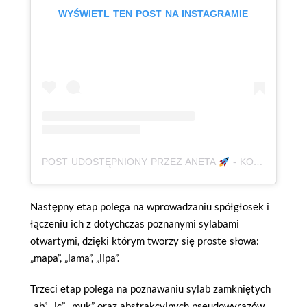
WYŚWIETL TEN POST NA INSTAGRAMIE
POST UDOSTĘPNIONY PRZEZ ANETA
- KOREPETYCJE, JĘZYK POLSKI | AUTYZM, ADHD | KSIĄŻKI (@BABAODPOLSKIEGO)
Następny etap polega na wprowadzaniu spółgłosek i
łączeniu ich z dotychczas poznanymi sylabami
otwartymi, dzięki którym tworzy się proste słowa:
„mapa”, „lama”, „lipa”.
Trzeci etap polega na poznawaniu sylab zamkniętych
„ab”, „ic”, „muk” oraz abstrakcyjnych pseudowyrazów,