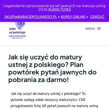
Legendarne opracowanie pytań jawnych na maturę ustną
2026
KLIKNIJ TUTAJ!
•
•
SKLEP@BABAODPOLSKIEGO.PL
KURSY ONLINE
ODRZUĆ
MENU
Jak się uczyć do matury
ustnej z polskiego? Plan
powtórek pytań jawnych do
pobrania za darmo!
Jak się uczyć do matury ustnej z polskiego? To
pytanie zadają sobie wszyscy maturzyści. CKE
przygotowała listę 68 pytań jawnych na maturę ustną