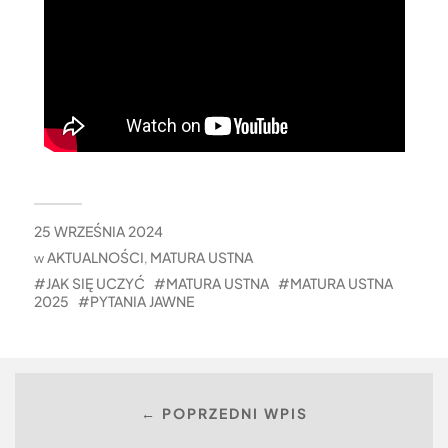
25 WRZEŚNIA 2024
AKTUALNOŚCI
MATURA USTNA
w
,
JAK SIĘ UCZYĆ
MATURA USTNA
MATURA USTNA
2025
PYTANIA JAWNE
← POPRZEDNI WPIS