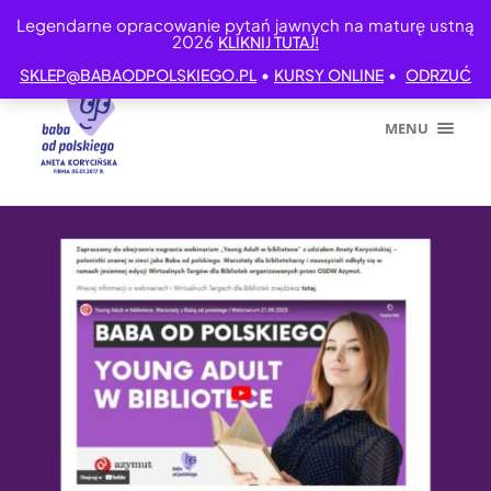
Legendarne opracowanie pytań jawnych na maturę ustną
2026
KLIKNIJ TUTAJ!
•
•
SKLEP@BABAODPOLSKIEGO.PL
KURSY ONLINE
ODRZUĆ
MENU