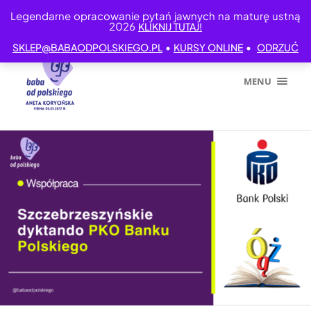
Legendarne opracowanie pytań jawnych na maturę ustną
2026
KLIKNIJ TUTAJ!
•
•
SKLEP@BABAODPOLSKIEGO.PL
KURSY ONLINE
ODRZUĆ
MENU