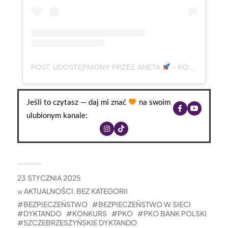
POST UDOSTĘPNIONY PRZEZ ANETA
- KOREPETYCJE, JĘZYK POLSKI | MATURA | E8 | ADHD (@BABAODPOLSKIEGO)
Jeśli to czytasz — daj mi znać
na swoim
ulubionym kanale:
23 STYCZNIA 2025
AKTUALNOŚCI
BEZ KATEGORII
w
,
BEZPIECZEŃSTWO
BEZPIECZEŃSTWO W SIECI
DYKTANDO
KONKURS
PKO
PKO BANK POLSKI
SZCZEBRZESZYŃSKIE DYKTANDO