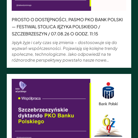
PROSTO O DOSTĘPNOŚCI, PASMO PKO BANK POLSKI
— FESTIWAL STOLICA JĘZYKA POLSKIEGO /
SZCZEBRZESZYN / 07.08.26 O GODZ. 11:15
Język żyje i cały czas się zmienia – dostosowuje się do
wyzwań współczesności. Pojawiają się kolejne trendy
społeczne, technologiczne. Jako odpowiedź na te
różnorodne perspektywy powstało nasze nowe…