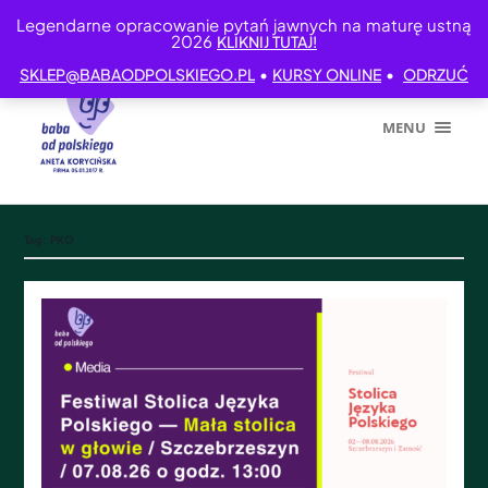
Legendarne opracowanie pytań jawnych na maturę ustną
2026
KLIKNIJ TUTAJ!
•
•
SKLEP@BABAODPOLSKIEGO.PL
KURSY ONLINE
ODRZUĆ
MENU
Tag:
PKO