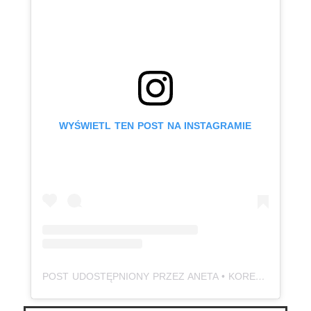
WYŚWIETL TEN POST NA INSTAGRAMIE
POST UDOSTĘPNIONY PRZEZ ANETA • KOREPETYCJE • JĘZYK POLSKI | MATURA | E8 | ADHD (@BABAODPOLSKIEGO)