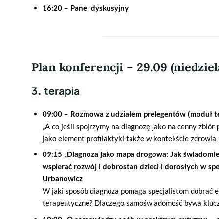
16:20 – Panel dyskusyjny
Plan konferencji – 29.09 (niedziel
3. terapia
09:00 – Rozmowa z udziałem prelegentów (moduł te
„A co jeśli spojrzymy na diagnozę jako na cenny zbiór
jako element profilaktyki także w kontekście zdrowia
09:15 „Diagnoza jako mapa drogowa: Jak świadomie 
wspierać rozwój i dobrostan dzieci i dorosłych w s
Urbanowicz
W jaki sposób diagnoza pomaga specjalistom dobrać e
terapeutyczne? Dlaczego samoświadomość bywa kluc
10:00 „O samowiedzy osób w spektrum autyzmu – o 