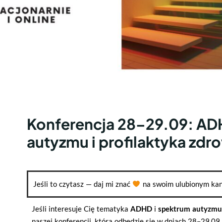
Konferencja 28–29.09: AD
autyzmu i profilaktyka zdr
Jeśli to czytasz — daj mi znać
na swoim ulubionym kan
Jeśli interesuje Cię tematyka
ADHD
i
spektrum autyzmu
naszej konferencji, która odbędzie się w dniach 28–29.09.