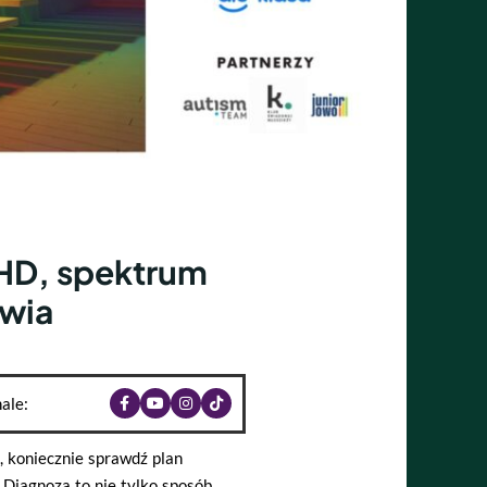
HD, spektrum
owia
ale:
, koniecznie sprawdź plan
 Diagnoza to nie tylko sposób