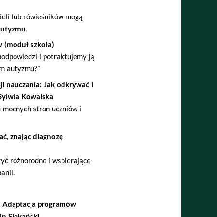
ieli lub rówieśników mogą
autyzmu
.
w (moduł szkoła)
 podpowiedzi i potraktujemy ją
um autyzmu?”
i nauczania: Jak odkrywać i
Sylwia Kowalska
 mocnych stron uczniów i
ać, znając diagnozę
zyć różnorodne i wspierające
anii.
: Adaptacja programów
n Siekański