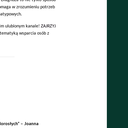
omaga w zrozumieniu potrzeb
oatypowych.
oim ulubionym kanale!
ZAJRZYJ
z tematyką wsparcia osób z
 dorosłych” – Joanna