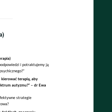
a)
rapia)
 podpowiedzi i potraktujemy ją
 psychicznego?”
kierować terapią, aby
pektrum autyzmu?” – dr Ewa
fektywne strategie
zowa?
źródłach, znaczeniu