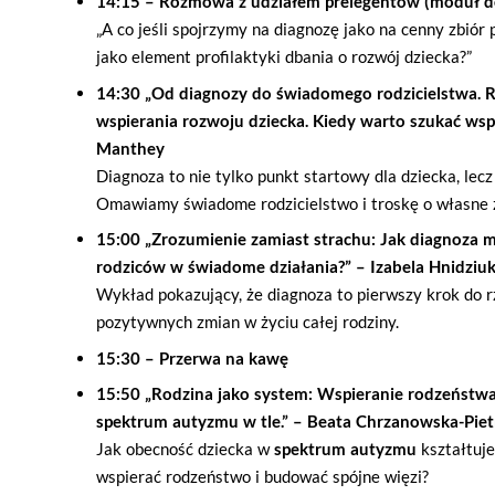
14:15 – Rozmowa z udziałem prelegentów (moduł 
„A co jeśli spojrzymy na diagnozę jako na cenny zbiór
jako element profilaktyki dbania o rozwój dziecka?”
14:30 „Od diagnozy do świadomego rodzicielstwa. R
wspierania rozwoju dziecka. Kiedy warto szukać wspar
Manthey
Diagnoza to nie tylko punkt startowy dla dziecka, lecz
Omawiamy świadome rodzicielstwo i troskę o własne 
15:00 „Zrozumienie zamiast strachu: Jak diagnoza 
rodziców w świadome działania?” – Izabela Hnidziu
Wykład pokazujący, że diagnoza to pierwszy krok do r
pozytywnych zmian w życiu całej rodziny.
15:30 – Przerwa na kawę
15:50 „Rodzina jako system: Wspieranie rodzeństwa i
spektrum autyzmu w tle.” – Beata Chrzanowska-Piet
Jak obecność dziecka w
spektrum autyzmu
kształtuje
wspierać rodzeństwo i budować spójne więzi?