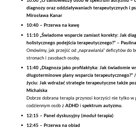
diagnozy oraz oddziaływaniach terapeutycznych i ps
Mirosława Kanar
10:40 – Przerwa na kawę
11:10 „Świadome wsparcie zamiast korekty: Jak di
holistycznego podejścia terapeutycznego?” – Pauli
Omówimy, jak przejść od „naprawiania” deficytów do 
stronach i zasobach osoby.
11:40 „Diagnoza jako profilaktyka: Jak świadomie ws
długoterminowe plany wsparcia terapeutycznego?” /
życiu: Jak wdrażać strategie terapeutyczne także p
Michalska
Dobrze dobrana terapia przynosi korzyści nie tylko w g
codziennym osób z
ADHD
i
spektrum autyzmu
.
12:15 – Panel dyskusyjny (moduł terapia)
12:45 – Przerwa na obiad