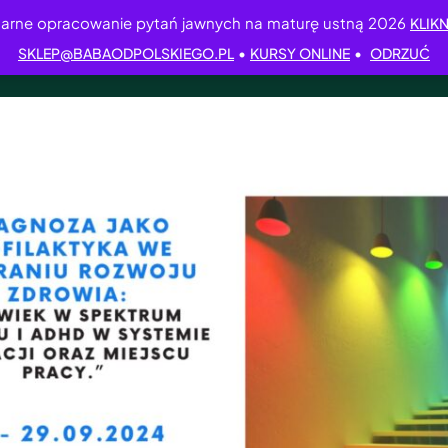
arne opracowanie pytań jawnych na maturę ustną 2026
KLIKN
•
•
SKLEP@BABAODPOLSKIEGO.PL
KURSY ONLINE
ODRZUĆ