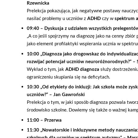
Rzewnicka
Prelekcja pokazująca, jak negatywne postawy nauczyc
nasilać problemy u uczniów z
ADHD
czy w
spektrum 
09:40 – Dyskusja z udziałem wszystkich prelegentó
„A co jeśli spojrzymy na diagnozę jako na cenny zbiór
jako element profilaktyki wspierania ucznia w spektr
10:00 „Diagnoza jako drogowskaz do indywidualizacj
rozwijać potencjał uczniów neuroróżnorodnych?” – 
Wykład o tym, jak
ADHD diagnoza
służy dostrzeżeniu
ograniczeniu skupiania się na deficytach.
10:30 „Od etykiety do inkluzji: Jak szkoła może zysk
uczniów?” – Jan Gawroński
Prelekcja o tym, w jaki sposób diagnoza pozwala twor
środowisko szkolne. Dowiemy się także o ważnej kamp
11:00 – Przerwa
11:30 „Nowatorskie i inkluzywne metody nauczania
szkolnych dla uczniów w spektrum autyzmu” – Marci