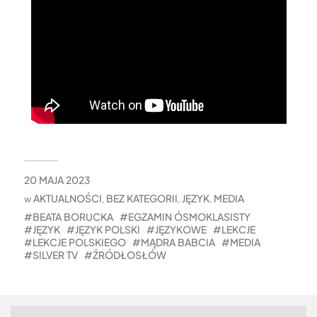
20 MAJA 2023
AKTUALNOŚCI
BEZ KATEGORII
JĘZYK
MEDIA
w
,
,
,
BEATA BORUCKA
EGZAMIN ÓSMOKLASISTY
JĘZYK
JĘZYK POLSKI
JĘZYKOWE
LEKCJE
LEKCJE POLSKIEGO
MĄDRA BABCIA
MEDIA
SILVER TV
ŹRÓDŁOSŁÓW