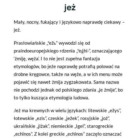
jeż
Mały, nocny, fukający i językowo naprawdę ciekawy –
jeż.
Prasłowiańskie „*ežь” wywodzi się od
praindoeuropejskiego rdzenia „*eǵhi-”, oznaczającego
‘żmiję, węża’. I to nie jest zupełna fantazja
etymologów, bo jeże naprawdę potrafią polować na
drobne kręgowce, także na węże, a w ich menu może
pojawić się nawet żmija zygzakowata. Sama nazwa
nie pochodzi jednak od polskiego zdania „je żmije”, bo
to tylko kusząca etymologia ludowa.
Jeż ma krewnych w wielu językach: litewskie „ežys”,
łotewskie „ezis”, czeskie „ježek”, rosyjskie „joż”,
ukraińskie „jiżak”, niemieckie „Igel”, starogreckie
„echînos”. Z kolei greckie „echînos” zaczęło oznaczać