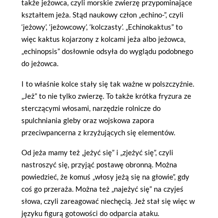
także jeżowca, czyli morskie zwierzę przypominające
kształtem jeża. Stąd naukowy człon „echino-”, czyli
‘jeżowy’, ‘jeżowcowy’, ‘kolczasty’. „Echinokaktus” to
więc kaktus kojarzony z kolcami jeża albo jeżowca,
„echinopsis” dosłownie odsyła do wyglądu podobnego
do jeżowca.
I to właśnie kolce stały się tak ważne w polszczyźnie.
„Jeż” to nie tylko zwierzę. To także krótka fryzura ze
sterczącymi włosami, narzędzie rolnicze do
spulchniania gleby oraz wojskowa zapora
przeciwpancerna z krzyżujących się elementów.
Od jeża mamy też „jeżyć się” i „zjeżyć się”, czyli
nastroszyć się, przyjąć postawę obronną. Można
powiedzieć, że komuś „włosy jeżą się na głowie”, gdy
coś go przeraża. Można też „najeżyć się” na czyjeś
słowa, czyli zareagować niechęcią. Jeż stał się więc w
języku figurą gotowości do odparcia ataku.