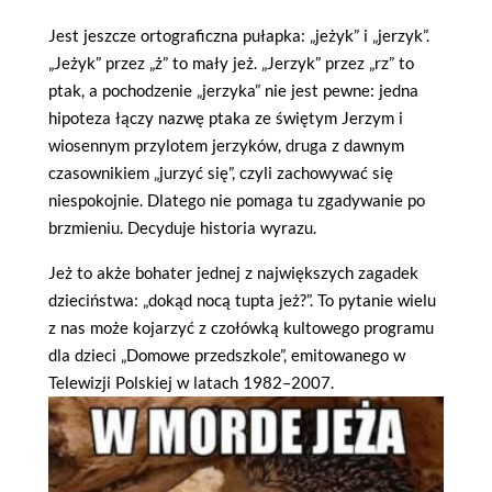
Jest jeszcze ortograficzna pułapka: „jeżyk” i „jerzyk”.
„Jeżyk” przez „ż” to mały jeż. „Jerzyk” przez „rz” to
ptak, a pochodzenie „jerzyka” nie jest pewne: jedna
hipoteza łączy nazwę ptaka ze świętym Jerzym i
wiosennym przylotem jerzyków, druga z dawnym
czasownikiem „jurzyć się”, czyli zachowywać się
niespokojnie. Dlatego nie pomaga tu zgadywanie po
brzmieniu. Decyduje historia wyrazu.
Jeż to akże bohater jednej z największych zagadek
dzieciństwa: „dokąd nocą tupta jeż?”. To pytanie wielu
z nas może kojarzyć z czołówką kultowego programu
dla dzieci „Domowe przedszkole”, emitowanego w
Telewizji Polskiej w latach 1982–2007.