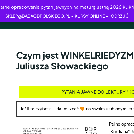
arne opracowanie pytań jawnych na maturę ustną 2026
KLIKN
•
•
SKLEP@BABAODPOLSKIEGO.PL
KURSY ONLINE
ODRZUĆ
Czym jest WINKELRIEDYZM 
Juliusza Słowackiego
PYTANIA JAWNE DO LEKTURY "K
Jeśli to czytasz — daj mi znać
na swoim ulubionym kan
Pełne opraco
„Kordiana” J