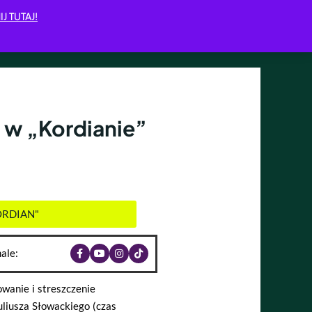
IJ TUTAJ!
w „Kordianie”
ORDIAN"
ale:
wanie i streszczenie
uliusza Słowackiego (czas