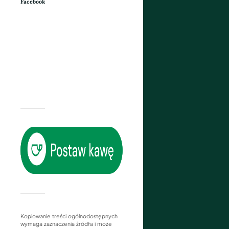
Facebook
Kopiowanie treści ogólnodostępnych
wymaga zaznaczenia źródła i może