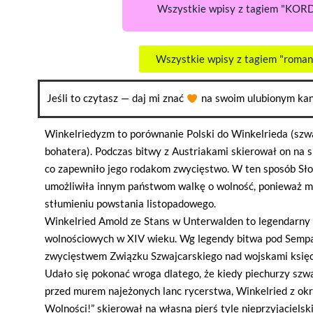
Wszystkie wpisy z tagiem "KOR
Wszystkie wpisy z tagiem "roma
Jeśli to czytasz — daj mi znać
na swoim ulubionym kan
Winkelriedyzm to porównanie Polski do Winkelrieda (szw
bohatera). Podczas bitwy z Austriakami skierował on na s
co zapewniło jego rodakom zwycięstwo. W ten sposób Sło
umożliwiła innym państwom walkę o wolność, ponieważ mo
stłumieniu powstania listopadowego.
Winkelried Amold ze Stans w Unterwalden to legendarny 
wolnościowych w XIV wieku. Wg legendy bitwa pod Sempa
zwycięstwem Związku Szwajcarskiego nad wojskami księcia
Udało się pokonać wroga dlatego, że kiedy piechurzy szwa
przed murem najeżonych lanc rycerstwa, Winkelried z okr
Wolności!” skierował na własną pierś tyle nieprzyjaciels