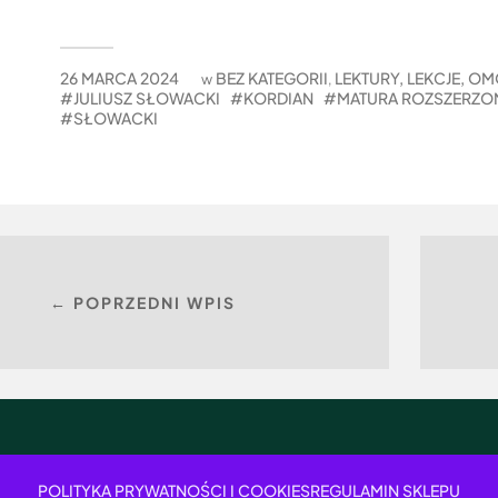
26 MARCA 2024
BEZ KATEGORII
LEKTURY, LEKCJE, O
w
,
JULIUSZ SŁOWACKI
KORDIAN
MATURA ROZSZERZO
SŁOWACKI
← POPRZEDNI WPIS
POLITYKA PRYWATNOŚCI I COOKIES
REGULAMIN SKLEPU