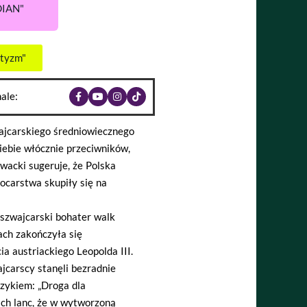
DIAN"
ntyzm"
ale:
ajcarskiego średniowiecznego
iebie włócznie przeciwników,
wacki sugeruje, że Polska
carstwa skupiły się na
szwajcarski bohater walk
ch zakończyła się
 austriackiego Leopolda III.
jcarscy stanęli bezradnie
zykiem: „Droga dla
kich lanc, że w wytworzoną