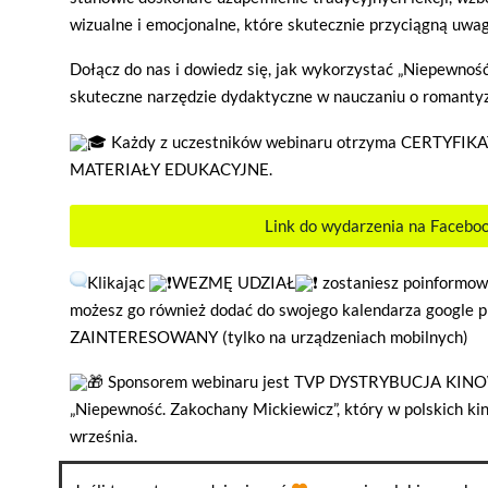
wizualne i emocjonalne, które skutecznie przyciągną uwa
Dołącz do nas i dowiedz się, jak wykorzystać „Niepewnoś
skuteczne narzędzie dydaktyczne w nauczaniu o romanty
Każdy z uczestników webinaru otrzyma CERTYFIK
MATERIAŁY EDUKACYJNE.
Link do wydarzenia na Facebo
Klikając
WEZMĘ UDZIAŁ
zostaniesz poinformow
możesz go również dodać do swojego kalendarza google p
ZAINTERESOWANY (tylko na urządzeniach mobilnych)
Sponsorem webinaru jest TVP DYSTRYBUCJA KINOW
„Niepewność. Zakochany Mickiewicz”, który w polskich kin
września.