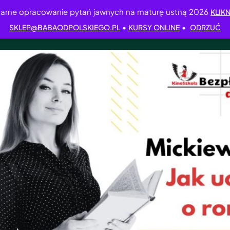
arne opracowanie pytań jawnych na maturę ustną 2026
KLIKN
•
•
SKLEP@BABAODPOLSKIEGO.PL
KURSY ONLINE
ODRZUĆ