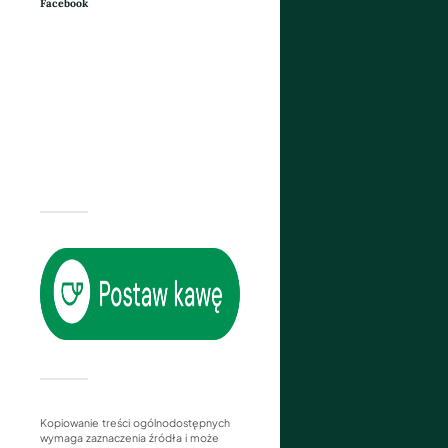
Facebook
Kopiowanie treści ogólnodostępnych
wymaga zaznaczenia źródła i może