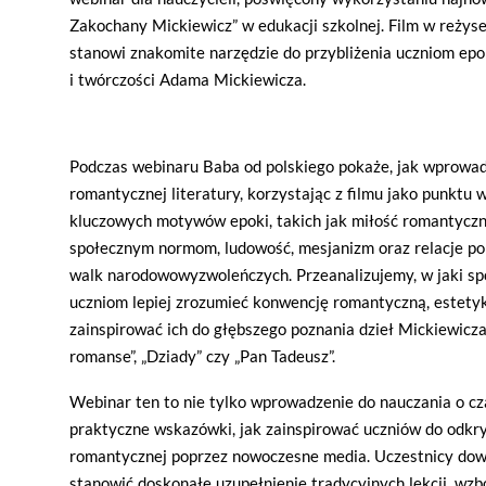
Zakochany Mickiewicz” w edukacji szkolnej. Film w reżys
stanowi znakomite narzędzie do przybliżenia uczniom epo
i twórczości Adama Mickiewicza.
Podczas webinaru Baba od polskiego pokaże, jak wprowad
romantycznej literatury, korzystając z filmu jako punktu 
kluczowych motywów epoki, takich jak miłość romantyczn
społecznym normom, ludowość, mesjanizm oraz relacje po
walk narodowowyzwoleńczych. Przeanalizujemy, w jaki s
uczniom lepiej zrozumieć konwencję romantyczną, estetyk
zainspirować ich do głębszego poznania dzieł Mickiewicza,
romanse”, „Dziady” czy „Pan Tadeusz”.
Webinar ten to nie tylko wprowadzenie do nauczania o cz
praktyczne wskazówki, jak zainspirować uczniów do odkry
romantycznej poprzez nowoczesne media. Uczestnicy dowi
stanowić doskonałe uzupełnienie tradycyjnych lekcji, wzb