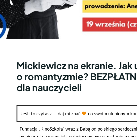
Mickiewicz na ekranie. Jak
o romantyzmie? BEZPŁATN
dla nauczycieli
Jeśli to czytasz — daj mi znać
na swoim ulubionym kan
Fundacja „KinoSzkoła” wraz z Babą od polskiego serdeczni
webinar dla nauczycieli, poświęcony wykorzystaniu najno