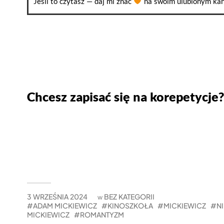
Jeśli to czytasz — daj mi znać
na swoim ulubionym kan
Chcesz zapisać się na korepetycje?
3 WRZEŚNIA 2024
BEZ KATEGORII
w
ADAM MICKIEWICZ
KINOSZKOŁA
MICKIEWICZ
N
MICKIEWICZ
ROMANTYZM