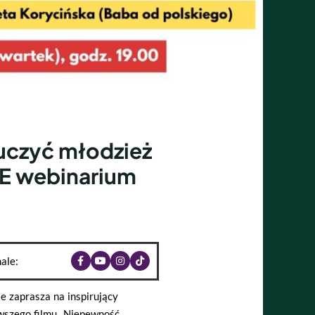
 uczyć młodzież
E webinarium
ale:
e zaprasza na inspirujący
wszego filmu „Niepewność.