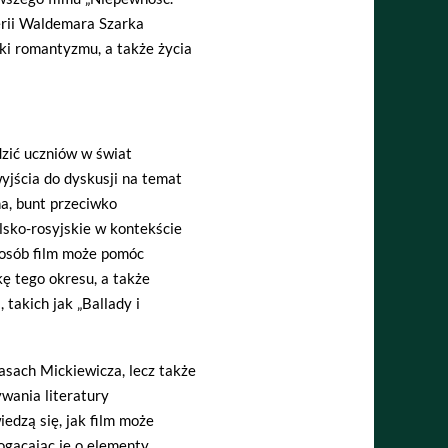
erii Waldemara Szarka
ki romantyzmu, a także życia
zić uczniów w świat
wyjścia do dyskusji na temat
a, bunt przeciwko
lsko-rosyjskie w kontekście
posób film może pomóc
ę tego okresu, a także
 takich jak „Ballady i
asach Mickiewicza, lecz także
wania literatury
edzą się, jak film może
ogacając je o elementy