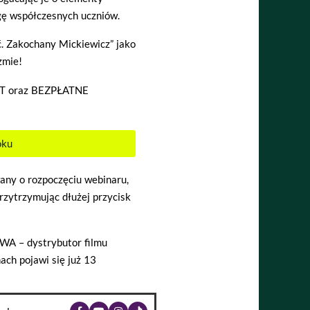
gę współczesnych uczniów.
ć. Zakochany Mickiewicz” jako
zmie!
AT oraz BEZPŁATNE
oku
any o rozpoczęciu webinaru,
rzytrzymując dłużej przycisk
A – dystrybutor filmu
ach pojawi się już 13