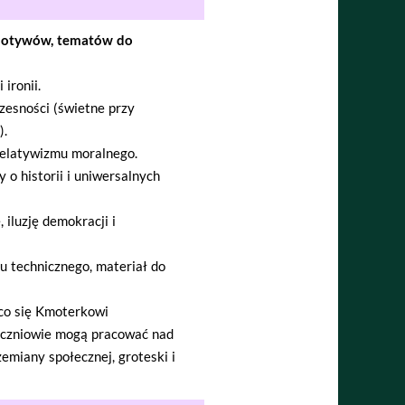
motywów, tematów do
 ironii.
czesności (świetne przy
).
 relatywizmu moralnego.
o historii i uniwersalnych
 iluzję demokracji i
u technicznego, materiał do
 co się Kmoterkowi
 uczniowie mogą pracować nad
emiany społecznej, groteski i