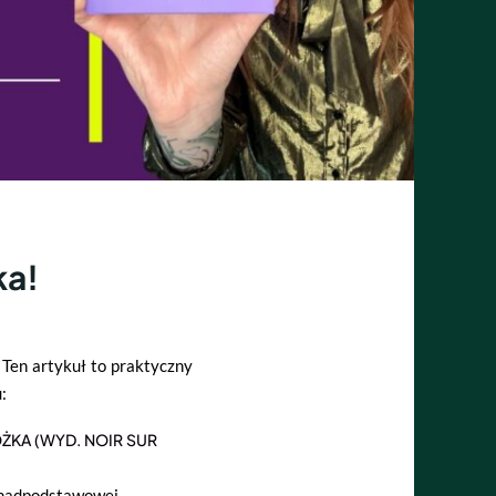
ka!
Ten artykuł to praktyczny
:
KA (WYD. NOIR SUR
onadpodstawowej,