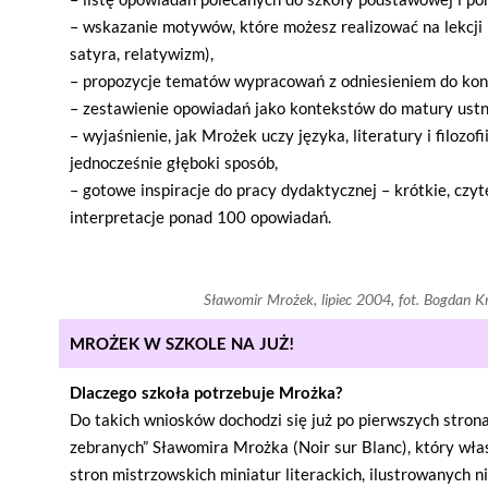
– wskazanie motywów, które możesz realizować na lekcji (
satyra, relatywizm),
– propozycje tematów wypracowań z odniesieniem do ko
– zestawienie opowiadań jako kontekstów do matury ustne
– wyjaśnienie, jak Mrożek uczy języka, literatury i filozof
jednocześnie głęboki sposób,
– gotowe inspiracje do pracy dydaktycznej – krótkie, czy
interpretacje ponad 100 opowiadań.
Sławomir Mrożek, lipiec 2004, fot. Bogdan K
MROŻEK W SZKOLE NA JUŻ!
Dlaczego szkoła potrzebuje Mrożka?
Do takich wniosków dochodzi się już po pierwszych stro
zebranych” Sławomira Mrożka (Noir sur Blanc), który właś
stron mistrzowskich miniatur literackich, ilustrowanych n