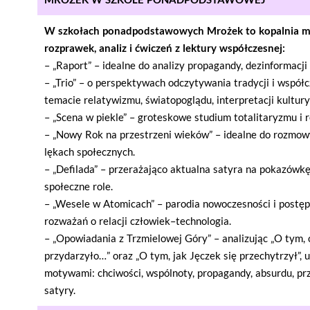
W szkołach ponadpodstawowych Mrożek to kopalnia 
rozprawek, analiz i ćwiczeń z lektury współczesnej:
– „Raport” – idealne do analizy propagandy, dezinformacji i
– „Trio” – o perspektywach odczytywania tradycji i współ
temacie relatywizmu, światopoglądu, interpretacji kultury
– „Scena w piekle” – groteskowe studium totalitaryzmu i
– „Nowy Rok na przestrzeni wieków” – idealne do rozmowy 
lękach społecznych.
– „Defilada” – przerażająco aktualna satyra na pokazówkę,
społeczne role.
– „Wesele w Atomicach” – parodia nowoczesności i postęp
rozważań o relacji człowiek–technologia.
– „Opowiadania z Trzmielowej Góry” – analizując „O tym,
przydarzyło…” oraz „O tym, jak Jęczek się przechytrzył”,
motywami: chciwości, wspólnoty, propagandy, absurdu, prz
satyry.