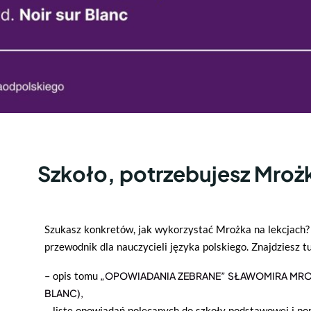
Szkoło, potrzebujesz Mroż
Szukasz konkretów, jak wykorzystać Mrożka na lekcjach? 
przewodnik dla nauczycieli języka polskiego. Znajdziesz tu
– opis tomu
„OPOWIADANIA ZEBRANE” SŁAWOMIRA MROŻ
BLANC),
– listę opowiadań polecanych do szkoły podstawowej i p