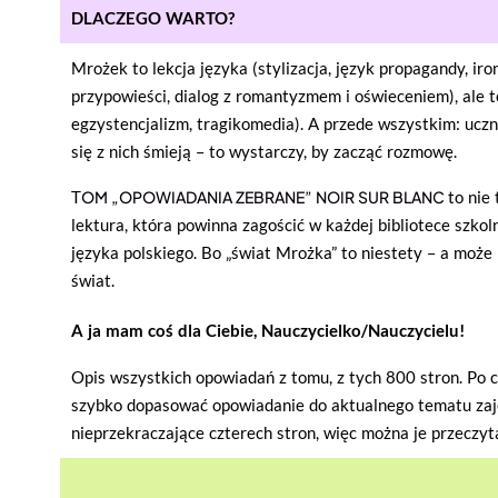
DLACZEGO WARTO?
Mrożek to lekcja języka (stylizacja, język propagandy, ironi
przypowieści, dialog z romantyzmem i oświeceniem), ale też
egzystencjalizm, tragikomedia). A przede wszystkim: uczn
się z nich śmieją – to wystarczy, by zacząć rozmowę.
T
OM „OPOWIADANIA ZEBRANE” NOIR SUR BLANC
to nie
lektura, która powinna zagościć w każdej bibliotece szkoln
języka polskiego.
Bo „świat Mrożka” to niestety – a może 
świat.
A ja mam coś dla Ciebie, Nauczycielko/Nauczycielu!
Opis wszystkich opowiadań z tomu, z tych 800 stron. Po c
szybko dopasować opowiadanie do aktualnego tematu zaję
nieprzekraczające czterech stron, więc można je przeczyta