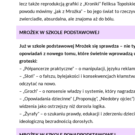
lecz także reprodukcją grafiki z „Kroniki” Feliksa Topolski
powodu mówimy „jak z Mrożka” – bo jego świat to rzecz
zwierciadle, absurdalna, ale znajoma aż do bólu.
MROŻEK W SZKOLE PODSTAWOWEJ
Już w szkole podstawowej Mrożek się sprawdza – nie tyl
opowiadań z nowego tomu, które świetnie wprowadzą u
groteski:
– „Półpancerze praktyczne” – o manipulacji, języku reklamy 
– „Słoń” – o fałszu, bylejakości i konsekwencjach kłamstw
odczytać na nowo.
– „Groch” – o nonsensie władzy i systemie, który nagradza
– „Opowiadania dziecinne” („Proponuję”, „Niedobry ojciec”
widzenia jako ostrzejszy niż dorosła logika.
– „Żyrafy” – o szukaniu prawdy, edukacji i zderzeniu dziec
ideologiczną bezradnością dorosłych.
MROŻEK W SZKOLE PONADPODSTAWOWEJ