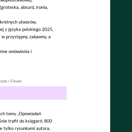
groteska, absurd, ironia,
nkretnych utworów,
j z języka polskiego 2025,
ii w przystępny, zabawny, a
telne omówienia i
rezel / Forum
nach tomu „Opowiadań
nie trafił do księgarń. 800
ie tylko rysunkami autora,