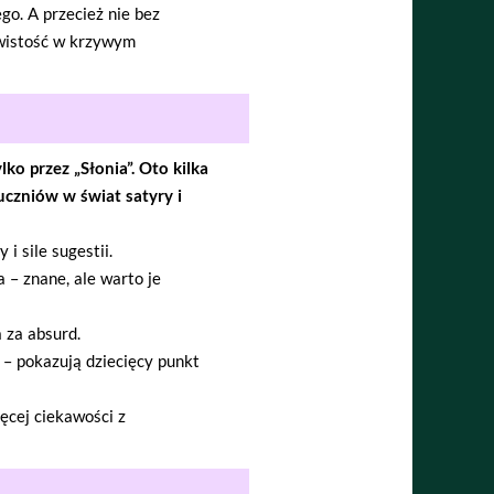
ego. A przecież nie bez
ywistość w krzywym
ko przez „Słonia”. Oto kilka
czniów w świat satyry i
i sile sugestii.
a – znane, ale warto je
 za absurd.
) – pokazują dziecięcy punkt
ięcej ciekawości z