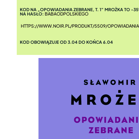
KOD NA „OPOWIADANIA ZEBRANE, T. 1” MROŻKA TO -
BABAODPOLSKIEGO
NA HASŁO:
HTTPS://WWW.NOIR.PL/PRODUKT/5509/OPOWIADANIA
KOD OBOWIĄZUJE OD 3.04 DO KOŃCA 6.04