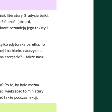
a), literatury (tradycja bajki,
 filozofii (absurd,
iowie rozumieją jego teksty i
 tylko edytorska perełka. To
ej i na biurku nauczyciela
na szczęście? – także nasz
o? Po to, by było można
ć, większość to miniatury
ć także podczas lekcji.