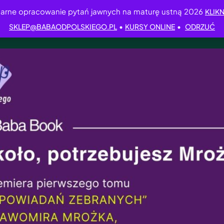
arne opracowanie pytań jawnych na maturę ustną 2026
KLIKN
•
•
SKLEP@BABAODPOLSKIEGO.PL
KURSY ONLINE
ODRZUĆ