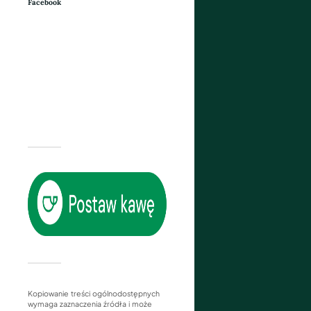
Facebook
Kopiowanie treści ogólnodostępnych
wymaga zaznaczenia źródła i może