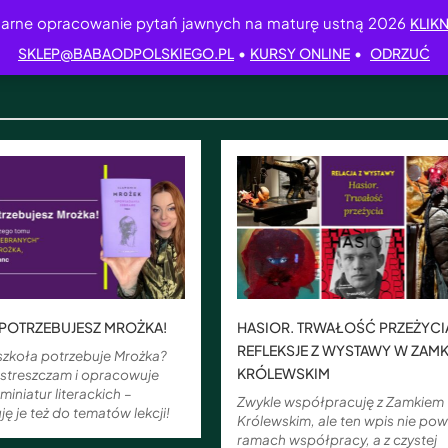
arne opracowanie pytań jawnych na maturę ustną 2026
KLIKN
•
•
SKLEP@BABAODPOLSKIEGO.PL
KURSY ONLINE
ODRZUĆ
POTRZEBUJESZ MROŻKA!
HASIOR. TRWAŁOŚĆ PRZEŻYCI
REFLEKSJE Z WYSTAWY W ZAM
szkoła potrzebuje Mrożka?
KRÓLEWSKIM
 streszczam i opracowuje
miniatur literackich –
Zwykle współpracuję z Zamkiem
 je też do tematów lekcji!
Królewskim, ale ten wpis nie po
ramach współpracy, a z czystej