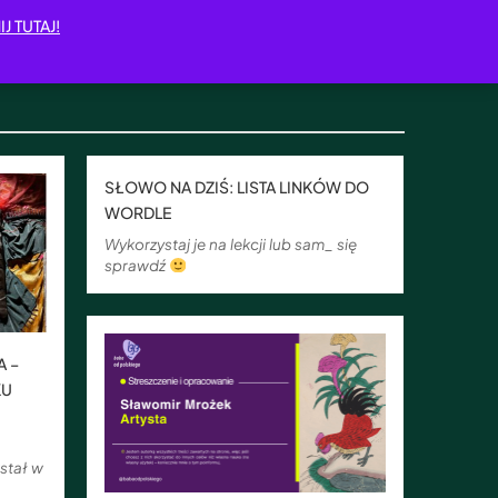
IJ TUTAJ!
SŁOWO NA DZIŚ: LISTA LINKÓW DO
WORDLE
Wykorzystaj je na lekcji lub sam_ się
sprawdź
A –
KU
wstał w