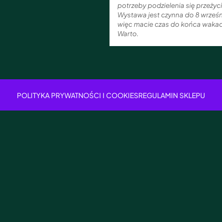
potrzeby podzielenia się przeżyc
Wystawa jest czynna do 8 wrześn
więc macie czas do końca wakacj
Warto.
POLITYKA PRYWATNOŚCI I COOKIES
REGULAMIN SKLEPU