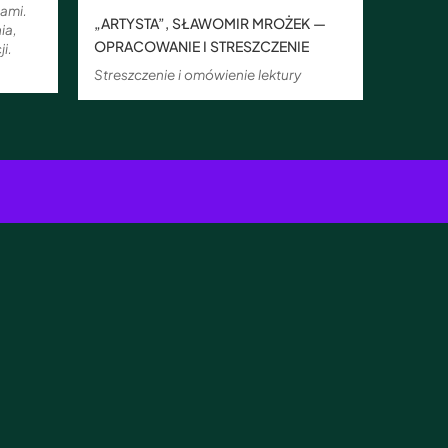
iami.
„ARTYSTA”, SŁAWOMIR MROŻEK —
ia,
OPRACOWANIE I STRESZCZENIE
i.
Streszczenie i omówienie lektury