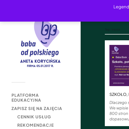
Legend
Tag:
ironia
SZKOŁO, 
PLATFORMA
EDUKACYJNA
Dlaczego 
We wpisie
ZAPISZ SIĘ NA ZAJĘCIA
800 stron 
CENNIK USŁUG
dopasowuję
REKOMENDACJE