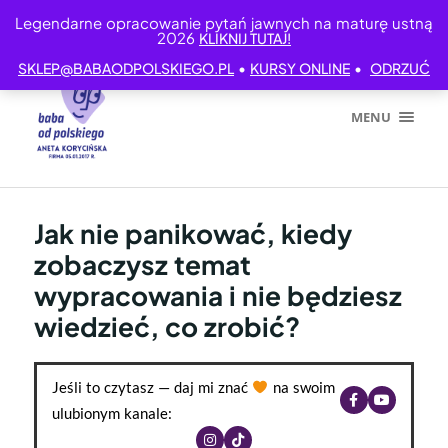
Legendarne opracowanie pytań jawnych na maturę ustną
2026
KLIKNIJ TUTAJ!
•
•
SKLEP@BABAODPOLSKIEGO.PL
KURSY ONLINE
ODRZUĆ
MENU
Jak nie panikować, kiedy
zobaczysz temat
wypracowania i nie będziesz
wiedzieć, co zrobić?
Jeśli to czytasz — daj mi znać
na swoim
ulubionym kanale: