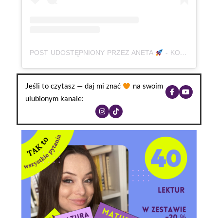
POST UDOSTĘPNIONY PRZEZ ANETA
- KOREPETYCJE, JĘZYK POLSKI | MATURA | E8 | ADHD (@BABAODPOLSKIEGO)
Jeśli to czytasz — daj mi znać
na swoim
ulubionym kanale: