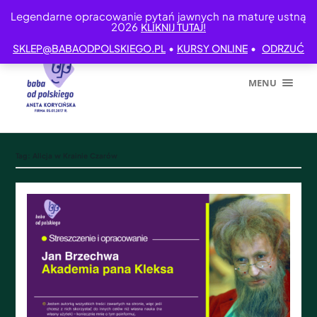
Legendarne opracowanie pytań jawnych na maturę ustną
2026
KLIKNIJ TUTAJ!
•
•
SKLEP@BABAODPOLSKIEGO.PL
KURSY ONLINE
ODRZUĆ
MENU
Tag:
Alicja w Krainie Czarów