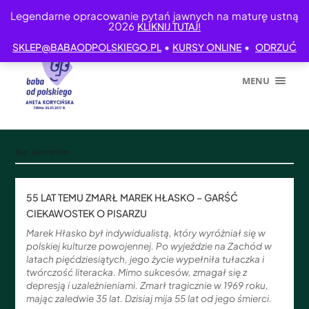
Legendarne opracowanie pytań jawnych na maturę ustną
2026
KLIKNIJ TUTAJ!
•
•
SKLEP@BABAODPOLSKIEGO.PL
KURSY ONLINE
ODRZUĆ
MENU
Tag:
alkoholizm
55 LAT TEMU ZMARŁ MAREK HŁASKO – GARŚĆ
CIEKAWOSTEK O PISARZU
Marek Hłasko był indywidualistą, który wyróżniał się w
polskiej kulturze powojennej. Po wyjeździe na Zachód w
latach pięćdziesiątych, jego życie wypełniła tułaczka i
twórczość literacka. Mimo sukcesów, zmagał się z
depresją i uzależnieniami. Zmarł tragicznie w 1969 roku,
mając zaledwie 35 lat. Dzisiaj mija 55 lat od jego śmierci.