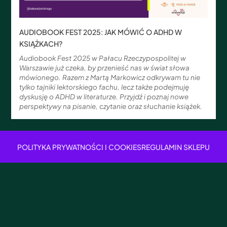
AUDIOBOOK FEST 2025: JAK MÓWIĆ O ADHD W
KSIĄŻKACH?
Audiobook Fest 2025 w Pałacu Rzeczypospolitej w
Warszawie już czeka, by przenieść nas w świat słowa
mówionego. Razem z Martą Markowicz odkrywam tu nie
tylko tajniki lektorskiego fachu, lecz także podejmuję
dyskusję o ADHD w literaturze. Przyjdź i poznaj nowe
perspektywy na pisanie, czytanie oraz słuchanie książek.
POLITYKA PRYWATNOŚCI I COOKIES
REGULAMIN SKLEPU