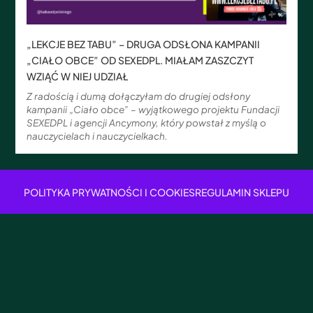
„LEKCJE BEZ TABU” – DRUGA ODSŁONA KAMPANII
„CIAŁO OBCE” OD SEXEDPL. MIAŁAM ZASZCZYT
WZIĄĆ W NIEJ UDZIAŁ
Z radością i dumą dołączyłam do drugiej odsłony
kampanii „Ciało obce” – wyjątkowego projektu Fundacji
SEXEDPL i agencji Ancymony, który powstał z myślą o
nauczycielach i nauczycielkach.
POLITYKA PRYWATNOŚCI I COOKIES
REGULAMIN SKLEPU