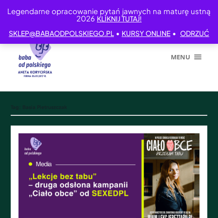
Legendarne opracowanie pytań jawnych na maturę ustną
2026
KLIKNIJ TUTAJ!
•
•
SKLEP@BABAODPOLSKIEGO.PL
KURSY ONLINE
ODRZUĆ
MENU
Tag:
Basia Pietruszczak