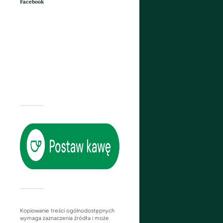
Facebook
Kopiowanie treści ogólnodostępnych
wymaga zaznaczenia źródła i może