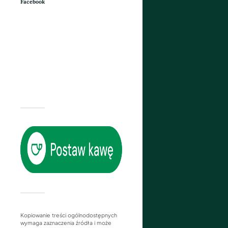
Facebook
Kopiowanie treści ogólnodostępnych
wymaga zaznaczenia źródła i może