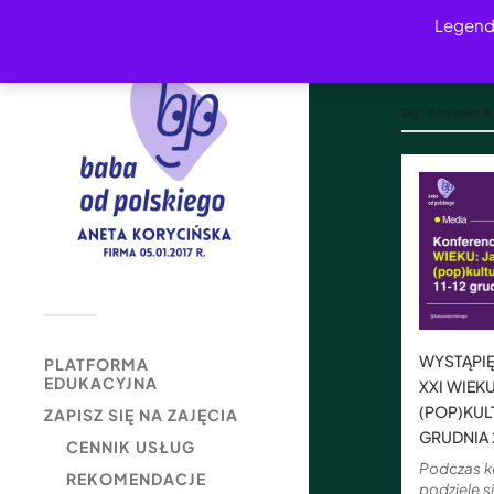
Legend
Tag:
Benjamin B
WYSTĄPIĘ
PLATFORMA
EDUKACYJNA
XXI WIEK
(POP)KULT
ZAPISZ SIĘ NA ZAJĘCIA
GRUDNIA 
CENNIK USŁUG
Podczas ko
REKOMENDACJE
podzielę s