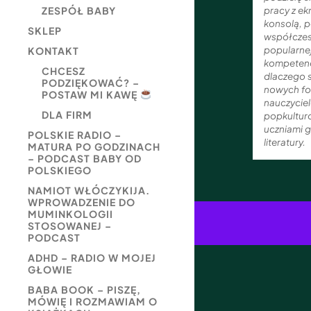
pracy z ek
ZESPÓŁ BABY
konsolą, p
SKLEP
współczesn
popularnej
KONTAKT
kompetenc
CHCESZ
dlaczego s
PODZIĘKOWAĆ? –
nowych for
POSTAW MI KAWĘ
nauczycie
DLA FIRM
popkultur
uczniami g
POLSKIE RADIO –
literatury.
MATURA PO GODZINACH
– PODCAST BABY OD
POLSKIEGO
NAMIOT WŁÓCZYKIJA.
WPROWADZENIE DO
MUMINKOLOGII
STOSOWANEJ –
PODCAST
ADHD – RADIO W MOJEJ
GŁOWIE
BABA BOOK – PISZĘ,
MÓWIĘ I ROZMAWIAM O