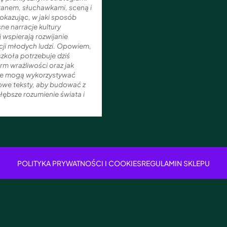
ranem, słuchawkami, sceną i
okazując, w jaki sposób
e narracje kultury
 wspierają rozwijanie
ji młodych ludzi. Opowiem,
zkoła potrzebuje dziś
m wrażliwości oraz jak
le mogą wykorzystywać
owe teksty, aby budować z
łębsze rozumienie świata i
POLITYKA PRYWATNOŚCI I COOKIES
REGULAMIN SKLEPU