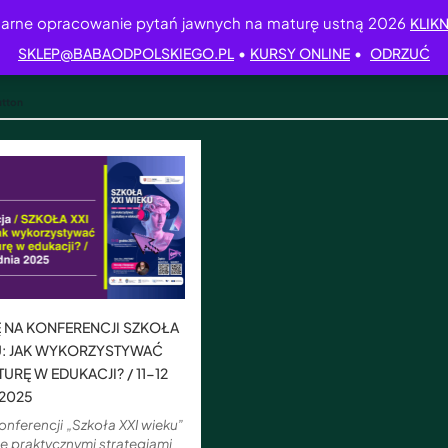
arne opracowanie pytań jawnych na maturę ustną 2026
KLIKN
•
•
SKLEP@BABAODPOLSKIEGO.PL
KURSY ONLINE
ODRZUĆ
utton
 NA KONFERENCJI SZKOŁA
U: JAK WYKORZYSTYWAĆ
URĘ W EDUKACJI? / 11-12
2025
nferencji „Szkoła XXI wieku”
ię praktycznymi strategiami