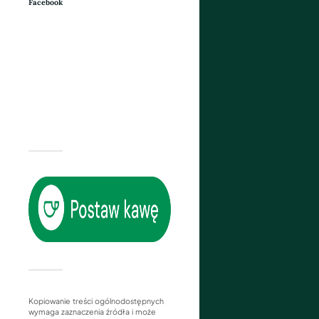
Facebook
Kopiowanie treści ogólnodostępnych
wymaga zaznaczenia źródła i może