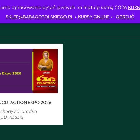
arne opracowanie pytań jawnych na maturę ustną 2026
KLIKN
•
•
SKLEP@BABAODPOLSKIEGO.PL
KURSY ONLINE
ODRZUĆ
 CD-ACTION EXPO 2026
chody 30. urodzin
 CD-Action!