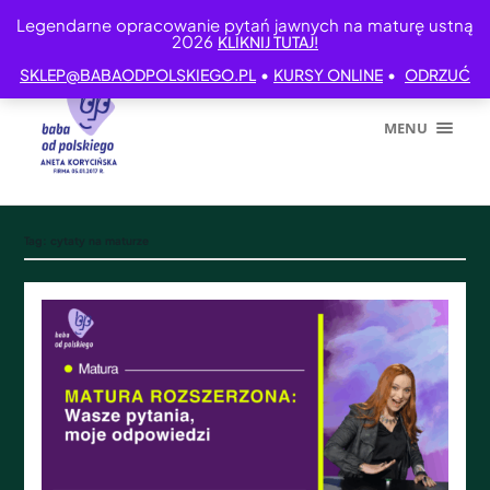
Legendarne opracowanie pytań jawnych na maturę ustną
2026
KLIKNIJ TUTAJ!
•
•
SKLEP@BABAODPOLSKIEGO.PL
KURSY ONLINE
ODRZUĆ
MENU
Tag:
cytaty na maturze