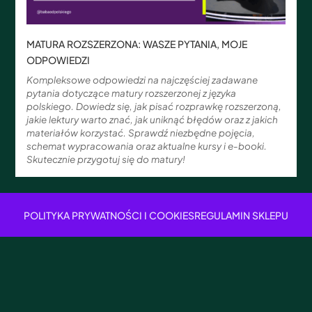
MATURA ROZSZERZONA: WASZE PYTANIA, MOJE
ODPOWIEDZI
Kompleksowe odpowiedzi na najczęściej zadawane
pytania dotyczące matury rozszerzonej z języka
polskiego. Dowiedz się, jak pisać rozprawkę rozszerzoną,
jakie lektury warto znać, jak uniknąć błędów oraz z jakich
materiałów korzystać. Sprawdź niezbędne pojęcia,
schemat wypracowania oraz aktualne kursy i e-booki.
Skutecznie przygotuj się do matury!
POLITYKA PRYWATNOŚCI I COOKIES
REGULAMIN SKLEPU