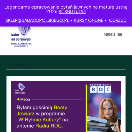
Legendarne opracowanie pytań jawnych na maturę ustną
2026
KLIKNIJ TUTAJ!
•
•
SKLEP@BABAODPOLSKIEGO.PL
KURSY ONLINE
ODRZUĆ
MENU
Tag:
czystelnictwo