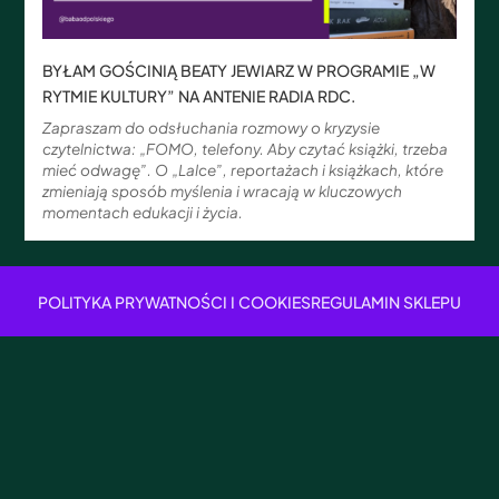
BYŁAM GOŚCINIĄ BEATY JEWIARZ W PROGRAMIE „W
RYTMIE KULTURY” NA ANTENIE RADIA RDC.
Zapraszam do odsłuchania rozmowy o kryzysie
czytelnictwa: „FOMO, telefony. Aby czytać książki, trzeba
mieć odwagę”. O „Lalce”, reportażach i książkach, które
zmieniają sposób myślenia i wracają w kluczowych
momentach edukacji i życia.
POLITYKA PRYWATNOŚCI I COOKIES
REGULAMIN SKLEPU